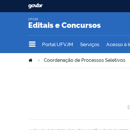
UFVJM
Editais e Concursos
Portal UFVJM
Serviços
Acesso à 
Coordenação de Processos Seletivos
E