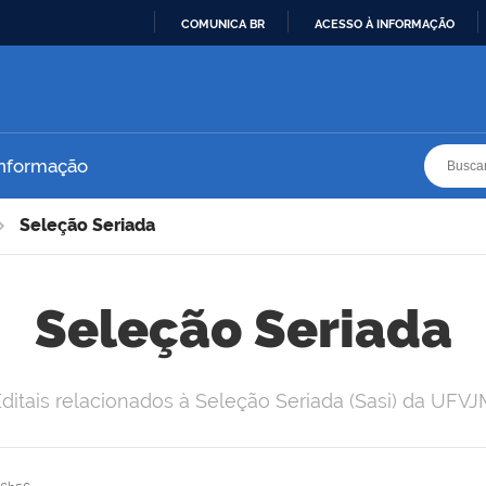
COMUNICA BR
ACESSO À INFORMAÇÃO
IR
PARA
O
CONTEÚDO
Busca
Busca
Informação
Seleção Seriada
Seleção Seriada
ditais relacionados à Seleção Seriada (Sasi) da UFV