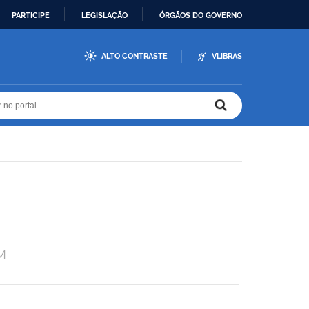
PARTICIPE
LEGISLAÇÃO
ÓRGÃOS DO GOVERNO
ALTO CONTRASTE
VLIBRAS
r no portal
r no portal
JM