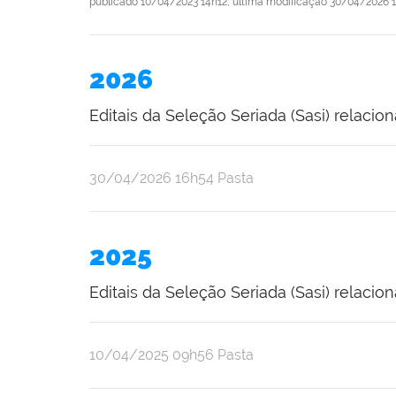
publicado
10/04/2023 14h12,
última modificação
30/04/2026 
2026
Editais da Seleção Seriada (Sasi) relacio
publicado
30/04/2026
16h54
Pasta
2025
Editais da Seleção Seriada (Sasi) relacio
publicado
10/04/2025
09h56
Pasta