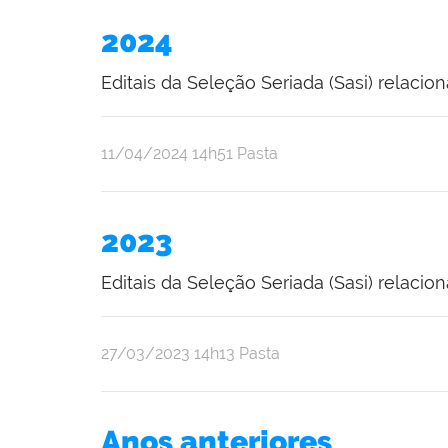
2024
Editais da Seleção Seriada (Sasi) relacio
publicado
11/04/2024
14h51
Pasta
2023
Editais da Seleção Seriada (Sasi) relacio
publicado
27/03/2023
14h13
Pasta
Anos anteriores