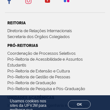
REITORIA
Diretoria de Relações Internacionais
Secretaria dos Órgãos Colegiados
PRÓ-REITORIAS
Coordenação de Processos Seletivos
Pró-Reitoria de Acessibilidade e Assuntos
Estudantis
Pró-Reitoria de Extensão e Cultura
Pró-Reitoria de Gestão de Pessoas
Pró-Reitoria de Graduação
Pró-Reitoria de Pesquisa e Pós-Graduação
UNIDADES ACADÊMICAS
Usamos cookies nos
OK
Instituto de Ciência, Engenharia e Tecnologia
sites da UFVJM para
melhorar sua