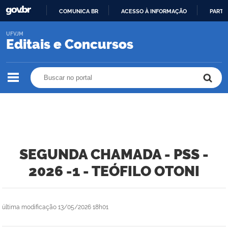
COMUNICA BR
ACESSO À INFORMAÇÃO
PARTI
IR
UFVJM
PARA
Editais e Concursos
O
CONTEÚDO
Buscar no portal
Buscar no portal
SEGUNDA CHAMADA - PSS -
2026 -1 - TEÓFILO OTONI
última modificação
13/05/2026 18h01