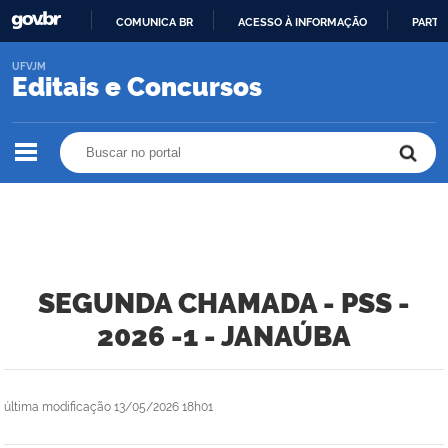
COMUNICA BR
ACESSO À INFORMAÇÃO
PARTI
IR
UFVJM
PARA
Editais e Concursos
O
CONTEÚDO
Buscar no portal
Buscar no portal
SEGUNDA CHAMADA - PSS -
2026 -1 - JANAÚBA
última modificação
13/05/2026 18h01