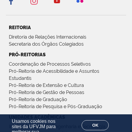
REITORIA
Diretoria de Relações Internacionais
Secretaria dos Órgãos Colegiados
PRÓ-REITORIAS
Coordenação de Processos Seletivos
Pró-Reitoria de Acessibilidade e Assuntos
Estudantis
Pró-Reitoria de Extensão e Cultura
Pró-Reitoria de Gestão de Pessoas
Pró-Reitoria de Graduação
Pró-Reitoria de Pesquisa e Pós-Graduação
UNIDADES ACADÊMICAS
Usamos cookies nos
OK
Instituto de Ciência, Engenharia e Tecnologia
sites da UFVJM para
melhorar sua