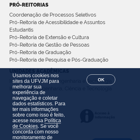
PRÓ-REITORIAS
Coordenação de Processos Seletivos
Pró-Reitoria de Acessibilidade e Assuntos
Estudantis
Pró-Reitoria de Extensão e Cultura
Pró-Reitoria de Gestão de Pessoas
Pró-Reitoria de Graduação
Pró-Reitoria de Pesquisa e Pós-Graduação
UNIDADES ACADÊMICAS
Usamos cookies nos
OK
Instituto de Ciência, Engenharia e Tecnologia
sites da UFVJM para
melhorar sua
Instituto de Engenharia, Ciência e Tecnologia
experiência de
navegação e coletar
dados estatísticos. Para
ter mais informações
sobre como isso é feito,
acesse nossa
Política
de Cookies
. Se você
concorda com nosso
monitoramento de