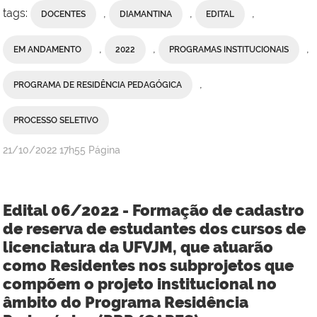
tags:
,
,
,
DOCENTES
DIAMANTINA
EDITAL
,
,
,
EM ANDAMENTO
2022
PROGRAMAS INSTITUCIONAIS
,
PROGRAMA DE RESIDÊNCIA PEDAGÓGICA
PROCESSO SELETIVO
publicado
21/10/2022
17h55
Página
Edital 06/2022 - Formação de cadastro
de reserva de estudantes dos cursos de
licenciatura da UFVJM, que atuarão
como Residentes nos subprojetos que
compõem o projeto institucional no
âmbito do Programa Residência