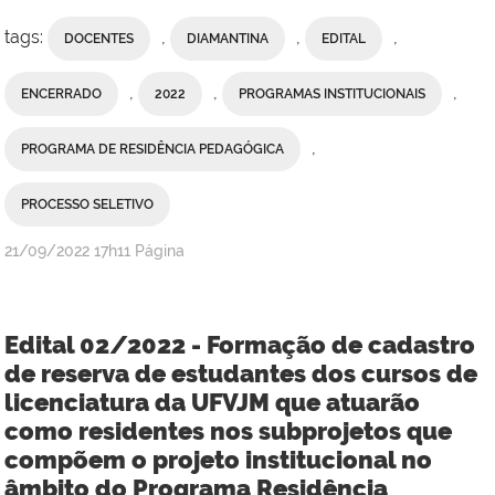
tags:
,
,
,
DOCENTES
DIAMANTINA
EDITAL
,
,
,
ENCERRADO
2022
PROGRAMAS INSTITUCIONAIS
,
PROGRAMA DE RESIDÊNCIA PEDAGÓGICA
PROCESSO SELETIVO
publicado
21/09/2022
17h11
Página
Edital 02/2022 - Formação de cadastro
de reserva de estudantes dos cursos de
licenciatura da UFVJM que atuarão
como residentes nos subprojetos que
compõem o projeto institucional no
âmbito do Programa Residência