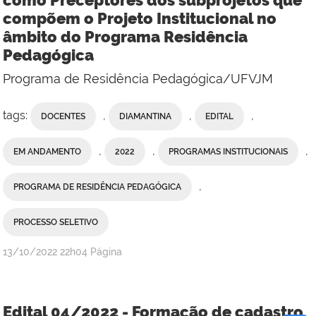
compõem o Projeto Institucional no
âmbito do Programa Residência
Pedagógica
Programa de Residência Pedagógica/UFVJM
tags:
,
,
,
DOCENTES
DIAMANTINA
EDITAL
,
,
,
EM ANDAMENTO
2022
PROGRAMAS INSTITUCIONAIS
,
PROGRAMA DE RESIDÊNCIA PEDAGÓGICA
PROCESSO SELETIVO
publicado
13/10/2022
22h04
Página
Edital 04/2022 - Formação de cadastro