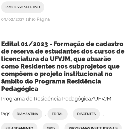
PROCESSO SELETIVO
publicado
09/02/2023
11h10
Página
Edital 01/2023 - Formação de cadastro
de reserva de estudantes dos cursos de
licenciatura da UFVJM, que atuarão
como Residentes nos subprojetos que
compõem o projeto institucional no
âmbito do Programa Residência
Pedagógica
Programa de Residência Pedagógica/UFVJM
tags:
,
,
,
DIAMANTINA
EDITAL
DISCENTES
,
,
,
EM ANDAMENTO
2023
PROGRAMAS INSTITUCIONAIS