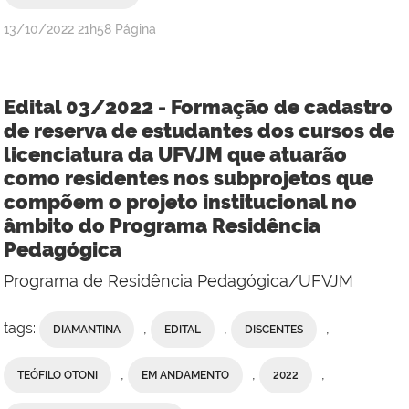
publicado
13/10/2022
21h58
Página
Edital 03/2022 - Formação de cadastro
de reserva de estudantes dos cursos de
licenciatura da UFVJM que atuarão
como residentes nos subprojetos que
compõem o projeto institucional no
âmbito do Programa Residência
Pedagógica
Programa de Residência Pedagógica/UFVJM
tags:
,
,
,
DIAMANTINA
EDITAL
DISCENTES
,
,
,
TEÓFILO OTONI
EM ANDAMENTO
2022