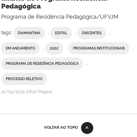
Pedagógica
Programa de Residência Pedagógica/UFVJM
tags:
,
,
,
DIAMANTINA
EDITAL
DISCENTES
,
,
,
EM ANDAMENTO
2022
PROGRAMAS INSTITUCIONAIS
,
PROGRAMA DE RESIDÊNCIA PEDAGÓGICA
PROCESSO SELETIVO
publicado
21/09/2022
17h10
Página
VOLTAR AO TOPO