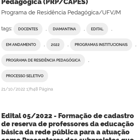
Pedagógica (PRP/CAPES)
Programa de Residência Pedagógica/UFVJM
tags:
,
,
,
DOCENTES
DIAMANTINA
EDITAL
,
,
,
EM ANDAMENTO
2022
PROGRAMAS INSTITUCIONAIS
,
PROGRAMA DE RESIDÊNCIA PEDAGÓGICA
PROCESSO SELETIVO
publicado
21/10/2022
17h48
Página
Edital 05/2022 - Formação de cadastro
de reserva de professores da educação
básica da rede pública para a atuação
como Preceptores dos subprojetos que