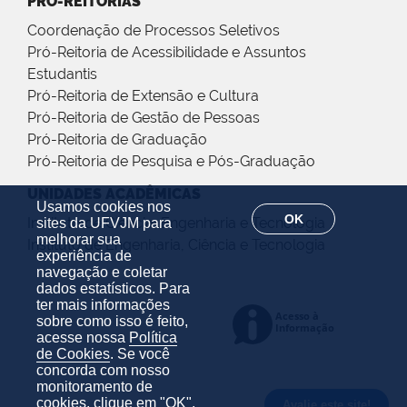
PRÓ-REITORIAS
Coordenação de Processos Seletivos
Pró-Reitoria de Acessibilidade e Assuntos
Estudantis
Pró-Reitoria de Extensão e Cultura
Pró-Reitoria de Gestão de Pessoas
Pró-Reitoria de Graduação
Pró-Reitoria de Pesquisa e Pós-Graduação
UNIDADES ACADÊMICAS
Usamos cookies nos
OK
Instituto de Ciência, Engenharia e Tecnologia
sites da UFVJM para
melhorar sua
Instituto de Engenharia, Ciência e Tecnologia
experiência de
navegação e coletar
dados estatísticos. Para
ter mais informações
sobre como isso é feito,
acesse nossa
Política
de Cookies
. Se você
concorda com nosso
monitoramento de
cookies, clique em "OK".
Avalie este site!