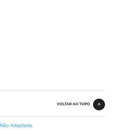
VOLTAR AO TOPO
 Não Adaptada
.