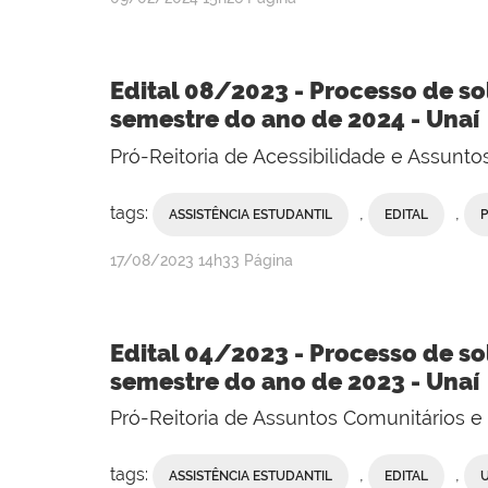
Edital 08/2023 - Processo de so
semestre do ano de 2024 - Unaí
Pró-Reitoria de Acessibilidade e Assunt
tags:
,
,
ASSISTÊNCIA ESTUDANTIL
EDITAL
publicado
17/08/2023
14h33
Página
Edital 04/2023 - Processo de so
semestre do ano de 2023 - Unaí
Pró-Reitoria de Assuntos Comunitários 
tags:
,
,
ASSISTÊNCIA ESTUDANTIL
EDITAL