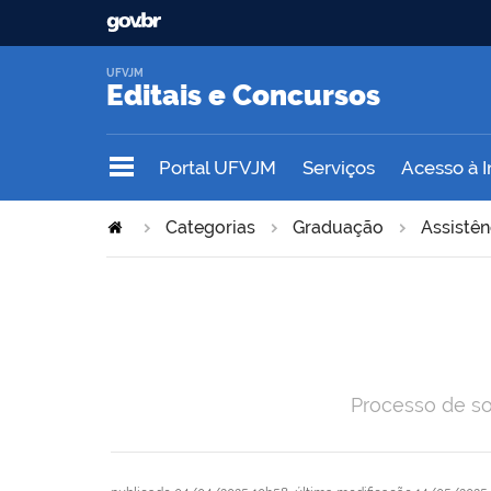
UFVJM
Editais e Concursos
Portal UFVJM
Serviços
Acesso à 
Categorias
Graduação
Assistên
Processo de so