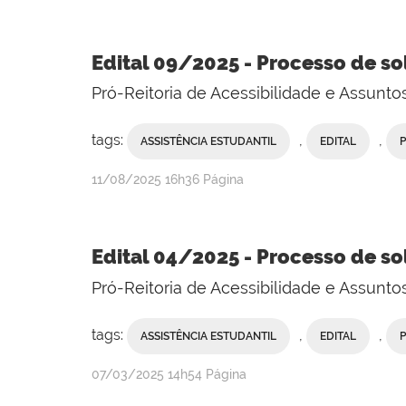
Edital 09/2025 - Processo de so
Pró-Reitoria de Acessibilidade e Assunt
tags:
,
,
ASSISTÊNCIA ESTUDANTIL
EDITAL
publicado
11/08/2025
16h36
Página
Edital 04/2025 - Processo de so
Pró-Reitoria de Acessibilidade e Assunt
tags:
,
,
ASSISTÊNCIA ESTUDANTIL
EDITAL
publicado
07/03/2025
14h54
Página