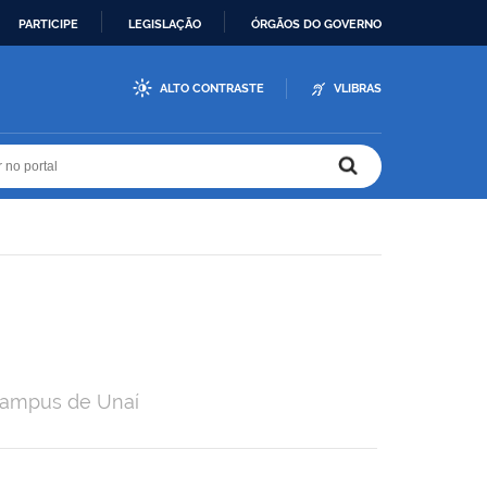
PARTICIPE
LEGISLAÇÃO
ÓRGÃOS DO GOVERNO
ALTO CONTRASTE
VLIBRAS
r no portal
r no portal
 campus de Unaí