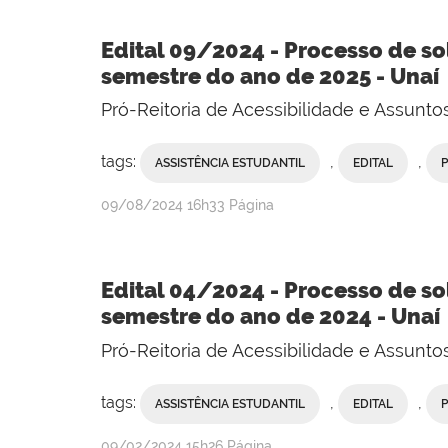
Edital 09/2024 - Processo de so
semestre do ano de 2025 - Unaí
Pró-Reitoria de Acessibilidade e Assunt
tags:
,
,
ASSISTÊNCIA ESTUDANTIL
EDITAL
publicado
09/08/2024
16h33
Página
Edital 04/2024 - Processo de so
semestre do ano de 2024 - Unaí
Pró-Reitoria de Acessibilidade e Assunt
tags:
,
,
ASSISTÊNCIA ESTUDANTIL
EDITAL
publicado
09/02/2024
15h26
Página