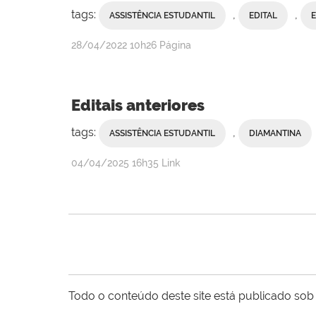
tags:
,
,
ASSISTÊNCIA ESTUDANTIL
EDITAL
publicado
28/04/2022
10h26
Página
Editais anteriores
tags:
,
ASSISTÊNCIA ESTUDANTIL
DIAMANTINA
publicado
04/04/2025
16h35
Link
Todo o conteúdo deste site está publicado sob 