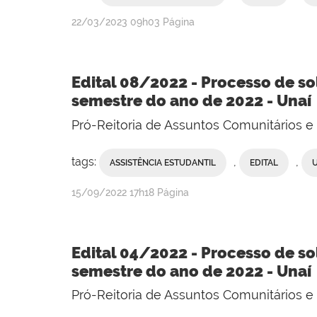
publicado
22/03/2023
09h03
Página
Edital 08/2022 - Processo de so
semestre do ano de 2022 - Unaí
Pró-Reitoria de Assuntos Comunitários 
tags:
,
,
ASSISTÊNCIA ESTUDANTIL
EDITAL
publicado
15/09/2022
17h18
Página
Edital 04/2022 - Processo de so
semestre do ano de 2022 - Unaí
Pró-Reitoria de Assuntos Comunitários 