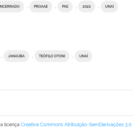
,
,
,
,
ENCERRADO
PROAAE
PAE
2022
UNAÍ
,
,
,
JANAÚBA
TEÓFILO OTONI
UNAÍ
a licença
Creative Commons Atribuição-SemDerivações 3.0