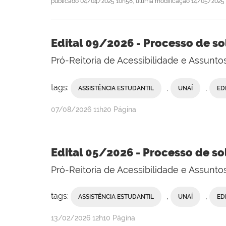
publicado
04/04/2025 10h58,
última modificação
14/05/2025 
Edital 09/2026 - Processo de so
Pró-Reitoria de Acessibilidade e Assunt
tags:
,
,
ASSISTÊNCIA ESTUDANTIL
UNAÍ
ED
publicado
07/08/2026
11h20
Página
Edital 05/2026 - Processo de so
Pró-Reitoria de Acessibilidade e Assunt
tags:
,
,
ASSISTÊNCIA ESTUDANTIL
UNAÍ
ED
publicado
13/02/2026
12h10
Página