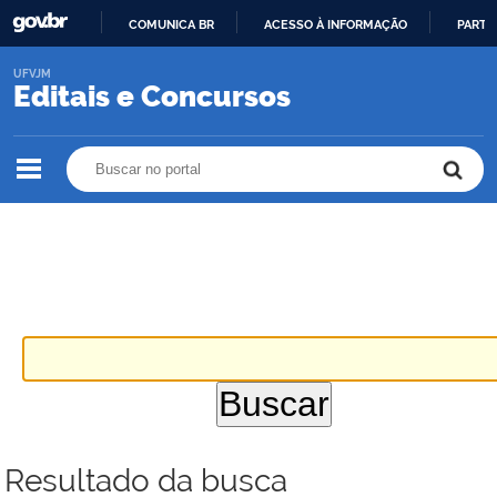
COMUNICA BR
ACESSO À INFORMAÇÃO
PARTI
IR
UFVJM
PARA
Editais e Concursos
O
CONTEÚDO
Buscar no portal
Buscar no portal
Resultado da busca