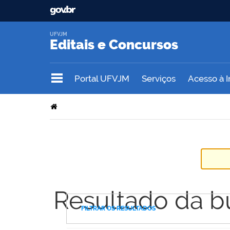
UFVJM
Editais e Concursos
Portal UFVJM
Serviços
Acesso à 
Resultado da b
FILTRAR OS RESULTADOS