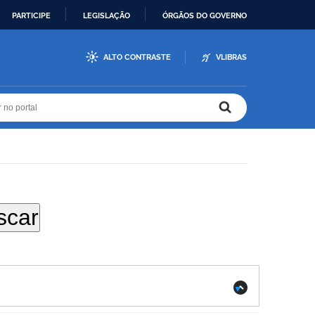
PARTICIPE
LEGISLAÇÃO
ÓRGÃOS DO GOVERNO
ALTO CONTRASTE
VLIBRAS
r no portal
r no portal
.