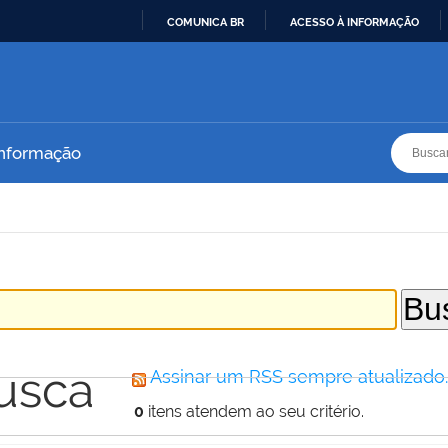
COMUNICA BR
ACESSO À INFORMAÇÃO
IR
PARA
O
CONTEÚDO
Busca
Busca
Informação
usca
Assinar um RSS sempre atualizado
0
itens atendem ao seu critério.