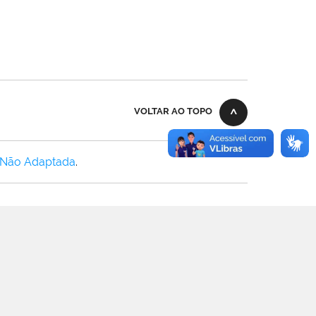
VOLTAR AO TOPO
 Não Adaptada
.