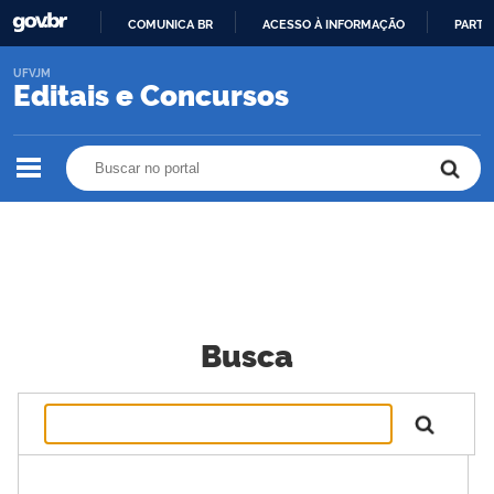
COMUNICA BR
ACESSO À INFORMAÇÃO
PARTI
IR
UFVJM
PARA
Editais e Concursos
O
CONTEÚDO
Buscar no portal
Buscar no portal
Busca