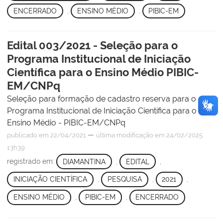
ENCERRADO
,
ENSINO MÉDIO
,
PIBIC-EM
Edital 003/2021 - Seleção para o
Programa Institucional de Iniciação
Científica para o Ensino Médio PIBIC-
EM/CNPq
Seleção para formação de cadastro reserva para o
Programa Institucional de Iniciação Científica para o
Ensino Médio - PIBIC-EM/CNPq
—
publicado
em 22/04/2021
última modificação
em 24/02/2025
13h39
registrado em:
DIAMANTINA
,
EDITAL
,
INICIAÇÃO CIENTÍFICA
,
PESQUISA
,
2021
,
ENSINO MÉDIO
,
PIBIC-EM
,
ENCERRADO