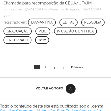
Chamada para recomposição da CEUA/UFVJM
—
publicado
em 30/05/2022
última modificação
em 24/02/2025
13h45
registrado em:
DIAMANTINA
,
EDITAL
,
PESQUISA
,
GRADUAÇÃO
,
PIBIC
,
INICIAÇÃO CIENTÍFICA
,
ENCERRADO
,
2022
1
2
3
4
Próximo »
VOLTAR AO TOPO
Todo o conteúdo deste site está publicado sob a licença
Creative Commons Atribuição-SemDerivações 3.0 Não