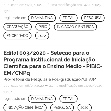
—
publicado
em 11/03/2022
última modificação
em 24/02/2025
13h41
registrado em:
DIAMANTINA
,
EDITAL
,
PESQUISA
,
GRADUAÇÃO
,
PIBIC
,
INICIAÇÃO CIENTÍFICA
,
ENCERRADO
,
2022
Edital 003/2020 - Seleção para o
Programa Institucional de Iniciação
Científica para o Ensino Médio - PIBIC-
EM/CNPq
Pró-reitoria de Pesquisa e Pós-graduação/UFVJM
—
publicado
em 06/05/2020
última modificação
em 24/02/2025
13h38
registrado em:
DIAMANTINA
,
EDITAL
,
INICIAÇÃO CIENTÍFICA
,
PESQUISA
,
2020
,