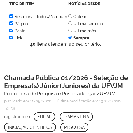
TIPO DE ITEM
NOTÍCIAS DESDE
Selecionar Todos/Nenhum
Ontem
Página
Última semana
Pasta
Último mês
Link
Sempre
40
itens atendem ao seu critério.
Chamada Pública 01/2026 - Seleção de
Empresa(s) Júnior(Juniores) da UFVJM
Pró-reitoria de Pesquisa e Pós-graduação/UFVJM
—
publicado
em 11/05/2026
última modificação
em 13/07/2026
10h58
registrado em:
EDITAL
,
DIAMANTINA
,
INICIAÇÃO CIENTÍFICA
,
PESQUISA
,