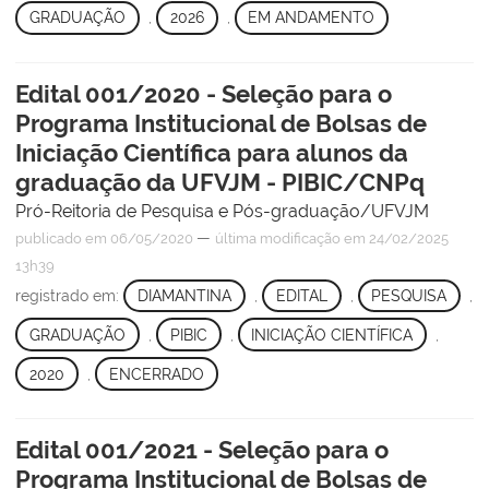
GRADUAÇÃO
,
2026
,
EM ANDAMENTO
Edital 001/2020 - Seleção para o
Programa Institucional de Bolsas de
Iniciação Científica para alunos da
graduação da UFVJM - PIBIC/CNPq
Pró-Reitoria de Pesquisa e Pós-graduação/UFVJM
—
publicado
em 06/05/2020
última modificação
em 24/02/2025
13h39
registrado em:
DIAMANTINA
,
EDITAL
,
PESQUISA
,
GRADUAÇÃO
,
PIBIC
,
INICIAÇÃO CIENTÍFICA
,
2020
,
ENCERRADO
Edital 001/2021 - Seleção para o
Programa Institucional de Bolsas de