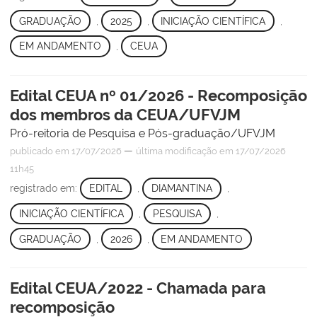
GRADUAÇÃO
,
2025
,
INICIAÇÃO CIENTÍFICA
,
EM ANDAMENTO
,
CEUA
Edital CEUA nº 01/2026 - Recomposição
dos membros da CEUA/UFVJM
Pró-reitoria de Pesquisa e Pós-graduação/UFVJM
—
publicado
em 17/07/2026
última modificação
em 17/07/2026
11h45
registrado em:
EDITAL
,
DIAMANTINA
,
INICIAÇÃO CIENTÍFICA
,
PESQUISA
,
GRADUAÇÃO
,
2026
,
EM ANDAMENTO
Edital CEUA/2022 - Chamada para
recomposição