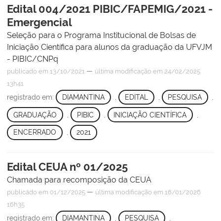
Edital 004/2021 PIBIC/FAPEMIG/2021 -
Emergencial
Seleção para o Programa Institucional de Bolsas de
Iniciação Científica para alunos da graduação da UFVJM
- PIBIC/CNPq
—
publicado
em 13/10/2021
última modificação
em 24/02/2025
13h41
registrado em:
DIAMANTINA
,
EDITAL
,
PESQUISA
,
GRADUAÇÃO
,
PIBIC
,
INICIAÇÃO CIENTÍFICA
,
ENCERRADO
,
2021
Edital CEUA nº 01/2025
Chamada para recomposição da CEUA
—
publicado
em 01/12/2025
última modificação
em 16/01/2026
16h35
registrado em:
DIAMANTINA
,
PESQUISA
,