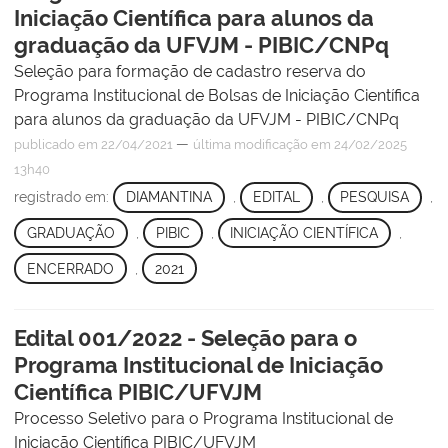
Iniciação Científica para alunos da
graduação da UFVJM - PIBIC/CNPq
Seleção para formação de cadastro reserva do
Programa Institucional de Bolsas de Iniciação Científica
para alunos da graduação da UFVJM - PIBIC/CNPq
—
publicado
em 22/04/2021
última modificação
em 24/02/2025
13h40
registrado em:
DIAMANTINA
,
EDITAL
,
PESQUISA
,
GRADUAÇÃO
,
PIBIC
,
INICIAÇÃO CIENTÍFICA
,
ENCERRADO
,
2021
Edital 001/2022 - Seleção para o
Programa Institucional de Iniciação
Científica PIBIC/UFVJM
Processo Seletivo para o Programa Institucional de
Iniciação Científica PIBIC/UFVJM