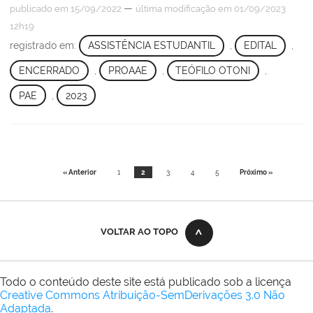
—
publicado
em 15/09/2022
última modificação
em 01/09/2023
12h19
registrado em:
ASSISTÊNCIA ESTUDANTIL
,
EDITAL
,
ENCERRADO
,
PROAAE
,
TEÓFILO OTONI
,
PAE
,
2023
« Anterior
1
2
3
4
5
Próximo »
VOLTAR AO TOPO
Todo o conteúdo deste site está publicado sob a licença
Creative Commons Atribuição-SemDerivações 3.0 Não
Adaptada
.