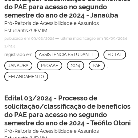
do PAE para acesso no segundo
semestre do ano de 2024 - Janaúba
Pró-Reitoria de Acessibilidade e Assuntos
Estudantis/UFVJM
—
publicado
em 09/02/2024
última modificação
em 30/09/2024
17h13
registrado em:
ASSISTÊNCIA ESTUDANTIL
,
EDITAL
,
JANAÚBA
,
PROAAE
,
2024
,
PAE
,
EM ANDAMENTO
Edital 03/2024 - Processo de
solicitação/classificação de benefícios
do PAE para acesso no segundo
semestre do ano de 2024 - Teófilo Otoni
Pró-Reitoria de Acessibilidade e Assuntos