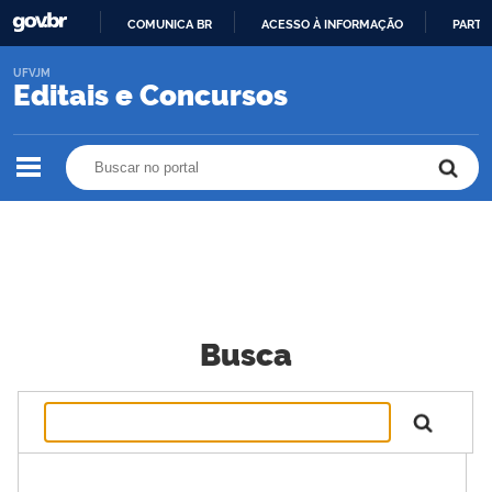
COMUNICA BR
ACESSO À INFORMAÇÃO
PARTI
IR
UFVJM
PARA
Editais e Concursos
O
CONTEÚDO
Buscar no portal
Buscar no portal
Busca