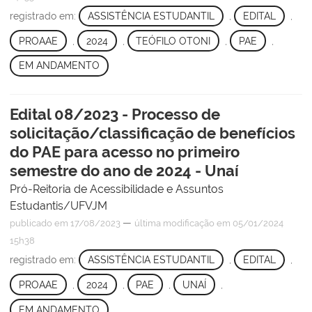
registrado em:
ASSISTÊNCIA ESTUDANTIL
,
EDITAL
,
PROAAE
,
2024
,
TEÓFILO OTONI
,
PAE
,
EM ANDAMENTO
Edital 08/2023 - Processo de
solicitação/classificação de benefícios
do PAE para acesso no primeiro
semestre do ano de 2024 - Unaí
Pró-Reitoria de Acessibilidade e Assuntos
Estudantis/UFVJM
—
publicado
em 17/08/2023
última modificação
em 05/01/2024
15h38
registrado em:
ASSISTÊNCIA ESTUDANTIL
,
EDITAL
,
PROAAE
,
2024
,
PAE
,
UNAÍ
,
EM ANDAMENTO