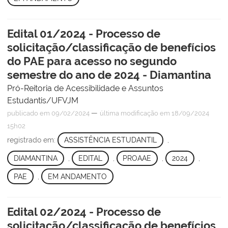
Edital 01/2024 - Processo de
solicitação/classificação de benefícios
do PAE para acesso no segundo
semestre do ano de 2024 - Diamantina
Pró-Reitoria de Acessibilidade e Assuntos
Estudantis/UFVJM
—
publicado
em 09/02/2024
última modificação
em 18/09/2024
15h02
registrado em:
ASSISTÊNCIA ESTUDANTIL
,
DIAMANTINA
,
EDITAL
,
PROAAE
,
2024
,
PAE
,
EM ANDAMENTO
Edital 02/2024 - Processo de
solicitação/classificação de benefícios