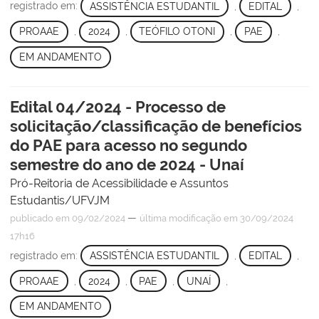
registrado em:
ASSISTÊNCIA ESTUDANTIL
,
EDITAL
,
PROAAE
,
2024
,
TEÓFILO OTONI
,
PAE
,
EM ANDAMENTO
Edital 04/2024 - Processo de
solicitação/classificação de benefícios
do PAE para acesso no segundo
semestre do ano de 2024 - Unaí
Pró-Reitoria de Acessibilidade e Assuntos
Estudantis/UFVJM
—
publicado
em 09/02/2024
última modificação
em 30/09/2024
17h16
registrado em:
ASSISTÊNCIA ESTUDANTIL
,
EDITAL
,
PROAAE
,
2024
,
PAE
,
UNAÍ
,
EM ANDAMENTO