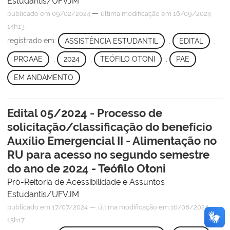
Estudantis/UFVJM
—
publicado
em 09/02/2024
última modificação
em 16/09/2024
14h13
registrado em:
ASSISTÊNCIA ESTUDANTIL
,
EDITAL
,
PROAAE
,
2024
,
TEÓFILO OTONI
,
PAE
,
EM ANDAMENTO
Edital 05/2024 - Processo de
solicitação/classificação do benefício
Auxílio Emergencial II - Alimentação no
RU para acesso no segundo semestre
do ano de 2024 - Teófilo Otoni
Pró-Reitoria de Acessibilidade e Assuntos
Estudantis/UFVJM
—
publicado
em 17/07/2024
última modificação
em 16/08/2024
15h17