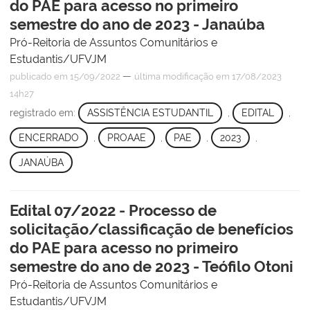
do PAE para acesso no primeiro
semestre do ano de 2023 - Janaúba
Pró-Reitoria de Assuntos Comunitários e
Estudantis/UFVJM
—
publicado
em 15/09/2022
última modificação
em 17/08/2023
14h27
registrado em:
ASSISTÊNCIA ESTUDANTIL
,
EDITAL
,
ENCERRADO
,
PROAAE
,
PAE
,
2023
,
JANAÚBA
Edital 07/2022 - Processo de
solicitação/classificação de benefícios
do PAE para acesso no primeiro
semestre do ano de 2023 - Teófilo Otoni
Pró-Reitoria de Assuntos Comunitários e
Estudantis/UFVJM