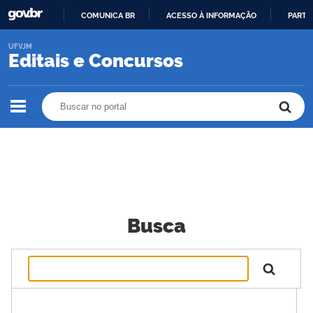
COMUNICA BR
ACESSO À INFORMAÇÃO
PARTI
IR
UFVJM
PARA
Editais e Concursos
O
CONTEÚDO
Buscar no portal
Buscar no portal
Busca