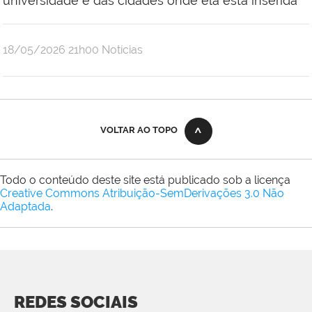
universidade e das cidades onde ela está inserida
publicado
18/05/2026
21h00
Notícias
VOLTAR AO TOPO
Todo o conteúdo deste site está publicado sob a licença
Creative Commons Atribuição-SemDerivações 3.0 Não
Adaptada
.
REDES SOCIAIS