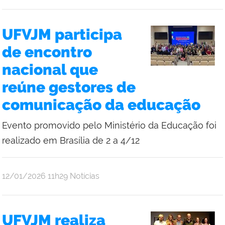
UFVJM participa
de encontro
nacional que
reúne gestores de
comunicação da educação
Evento promovido pelo Ministério da Educação foi
realizado em Brasília de 2 a 4/12
publicado
12/01/2026
11h29
Notícias
UFVJM realiza