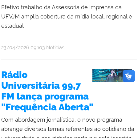
Efetivo trabalho da Assessoria de Imprensa da
UFVJM amplia cobertura da mídia local, regional e
estadual
publicado
23/04/2026
09h03
Notícias
Rádio
Universitária 99,7
FM lança programa
"Frequência Aberta"
Com abordagem jornalística, o novo programa
abrange diversos temas referentes ao cotidiano da