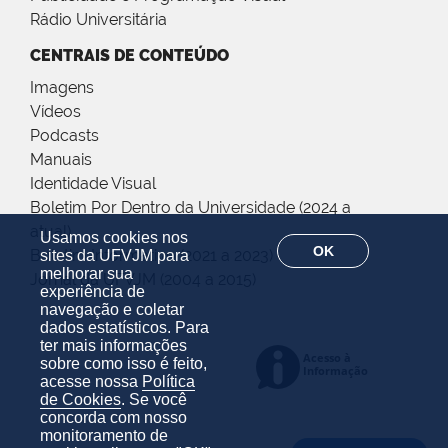
Rádio Universitária
CENTRAIS DE CONTEÚDO
Imagens
Vídeos
Podcasts
Manuais
Identidade Visual
Boletim Por Dentro da Universidade (2024 a
atual)
Usamos cookies nos
OK
Boletim Informativo (2021 a 2023)
sites da UFVJM para
melhorar sua
Jornal da UFVJM (2004 a 2015)
experiência de
navegação e coletar
dados estatísticos. Para
ter mais informações
sobre como isso é feito,
acesse nossa
Política
de Cookies
. Se você
concorda com nosso
monitoramento de