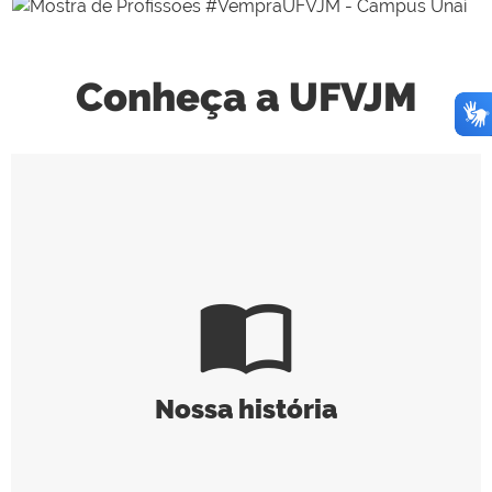
Conheça a UFVJM
import_contacts
Nossa história