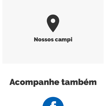
room
Nossos campi
Acompanhe também