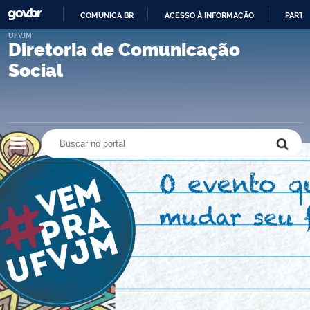
COMUNICA BR
ACESSO À INFORMAÇÃO
PARTI
IR
UFVJM
Diretoria de Comunicação
PARA
O
Social
CONTEÚDO
Buscar no portal
Buscar no portal