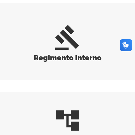
gavel
Regimento Interno
account_tree