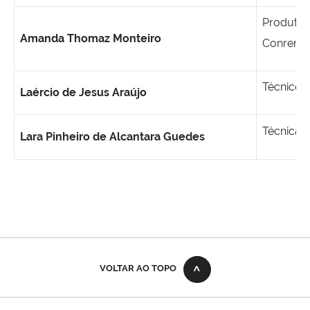
Produtor
Amanda Thomaz Monteiro
Conrerp 
Técnico 
Laércio de Jesus Araújo
Técnica 
Lara Pinheiro de Alcantara Guedes
VOLTAR AO TOPO