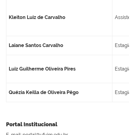
Kleiton Luiz de Carvalho
Assisten
Laiane Santos Carvalho
Estagiári
Luiz Guilherme Oliveira Pires
Estagiári
Quézia Keilla de Oliveira Pêgo
Estagiári
Portal Institucional
E-mail: portal@ufvjm.edu.br