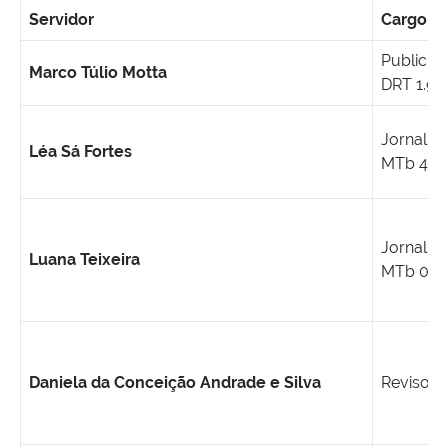
Servidor
Cargo
Publicitá
Marco Túlio Motta
DRT 1.90
Jornalist
Léa Sá Fortes
MTb 499
Jornalist
Luana Teixeira
MTb 00
Daniela da Conceição Andrade e Silva
Revisora