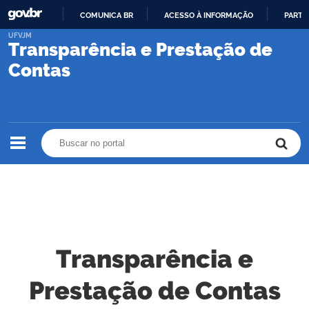
COMUNICA BR
ACESSO À INFORMAÇÃO
PARTI
IR
UFVJM
Transparência e Prestação de
PARA
O
Contas
CONTEÚDO
Buscar no portal
Buscar no portal
Transparência e
Prestação de Contas