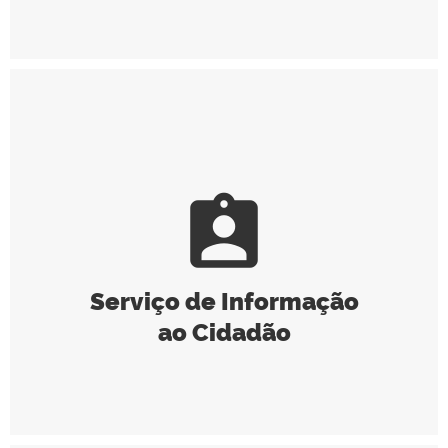
assignment_ind
Serviço de Informação
ao Cidadão