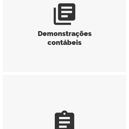
library_books
Demonstrações
contábeis
assignment