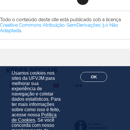
Todo o conteúdo deste site está publicado sob a licença
Creative Commons Atribuição-SemDerivações 3.0 Não
Adaptada
.
REDES SOCIAIS
Usamos cookies nos
OK
sites da UFVJM para
melhorar sua
experiência de
navegação e coletar
dados estatísticos. Para
ter mais informações
sobre como isso é feito,
acesse nossa
Política
de Cookies
. Se você
concorda com nosso