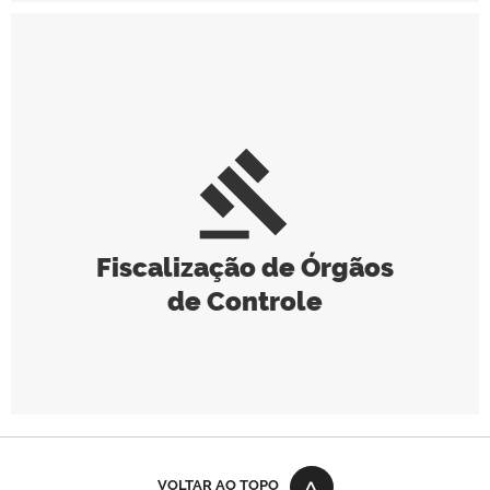
gavel
Fiscalização de Órgãos
de Controle
VOLTAR AO TOPO