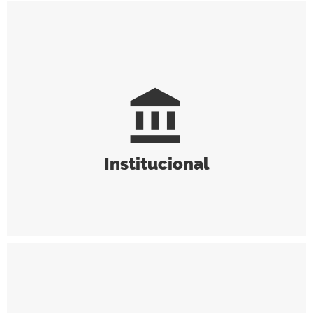
account_balance
Institucional