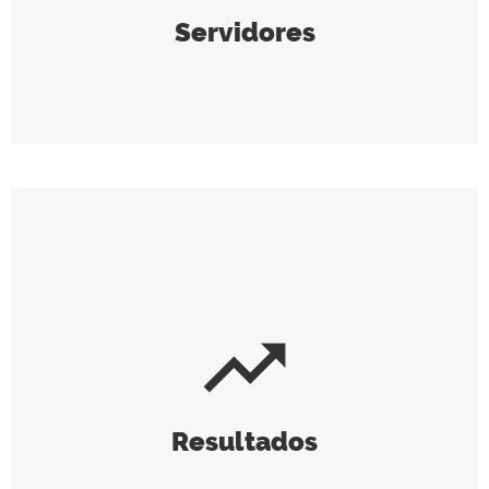
Servidores
trending_up
Resultados