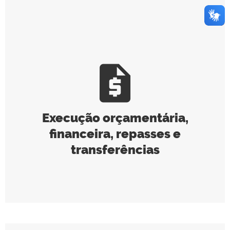
request_quote
Execução orçamentária,
financeira, repasses e
transferências