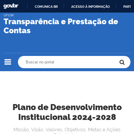
COMUNICA BR
ACESSO À INFORMAÇÃO
PARTI
IR
UFVJM
Transparência e Prestação de
PARA
O
Contas
CONTEÚDO
Buscar no portal
Buscar no portal
Plano de Desenvolvimento
Institucional 2024-2028
Missão, Visão, Valores, Objetivos, Metas e Ações