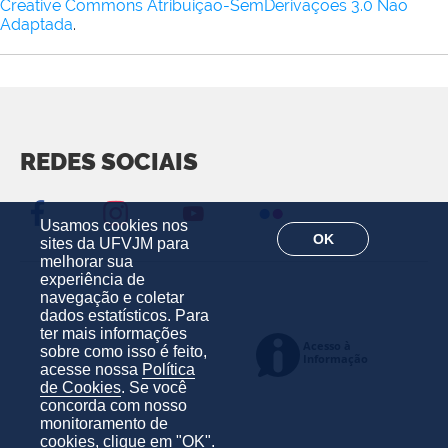
Creative Commons Atribuição-SemDerivações 3.0 Não
Adaptada
.
REDES SOCIAIS
Usamos cookies nos
OK
sites da UFVJM para
melhorar sua
experiência de
navegação e coletar
dados estatísticos. Para
ter mais informações
sobre como isso é feito,
acesse nossa
Política
de Cookies
. Se você
concorda com nosso
monitoramento de
cookies, clique em "OK".