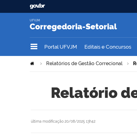
UFVJM
Corregedoria-Setorial
Portal UFVJM
Editais e Concursos
Relatórios de Gestão Correcional
R
Relatório d
última modificação
20/08/2025 13h42