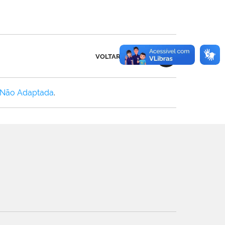
VOLTAR AO TOPO
 Não Adaptada
.