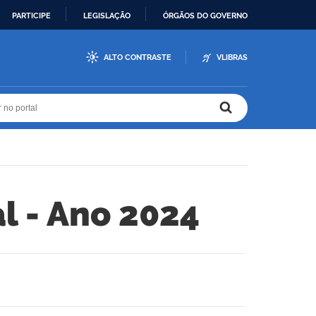
PARTICIPE
LEGISLAÇÃO
ÓRGÃOS DO GOVERNO
ALTO CONTRASTE
VLIBRAS
r no portal
r no portal
l - Ano 2024