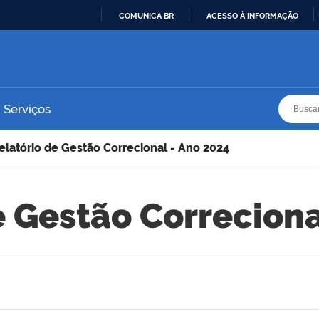
COMUNICA BR
ACESSO À INFORMAÇÃO
IR
PARA
O
CONTEÚDO
Busca
Busca
Serviços
elatório de Gestão Correcional - Ano 2024
e Gestão Correciona