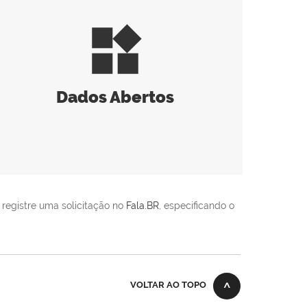
widgets
Dados Abertos
 registre uma solicitação no
Fala.BR
, especificando o
VOLTAR AO TOPO