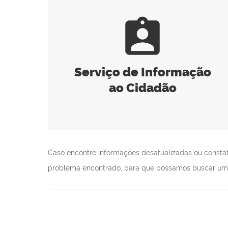
assignment_ind
Serviço de Informação
ao Cidadão
Caso encontre informações desatualizadas ou constate 
problema encontrado, para que possamos buscar um