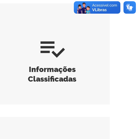
playlist_add_check
Informações
Classificadas