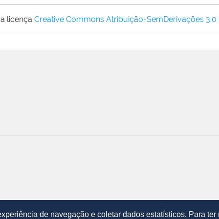
a licença
Creative Commons Atribuição-SemDerivações 3.0
periência de navegação e coletar dados estatísticos. Para te