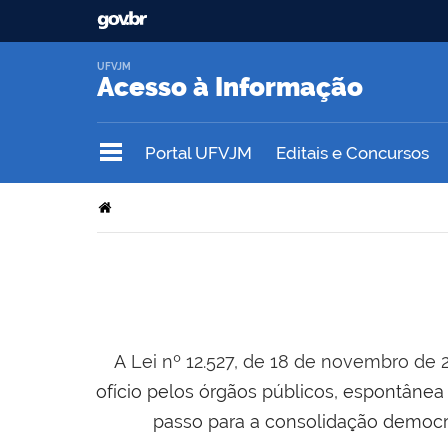
UFVJM
Acesso à Informação
Portal UFVJM
Editais e Concursos
A
Lei nº 12.527, de 18 de novembro de 
ofício pelos órgãos públicos, espontânea
passo para a consolidação democr