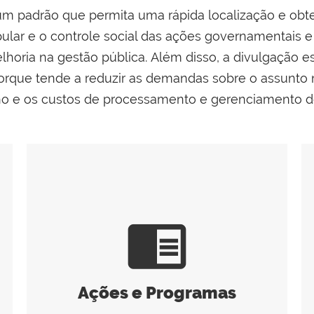
um padrão que permita uma rápida localização e obt
pular e o controle social das ações governamentais 
lhoria na gestão pública. Além disso, a divulgação 
que tende a reduzir as demandas sobre o assunto n
ho e os custos de processamento e gerenciamento d
chrome_reader_mode
Ações e Programas