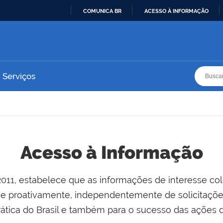
COMUNICA BR
ACESSO À INFORMAÇÃO
IR
PARA
O
CONTEÚDO
Busca
Busca
Serviços
Acesso à Informação
2011
, estabelece que as informações de interesse co
 e proativamente, independentemente de solicitaçõe
ática do Brasil e também para o sucesso das ações d