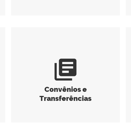
library_books
Convênios e
Transferências