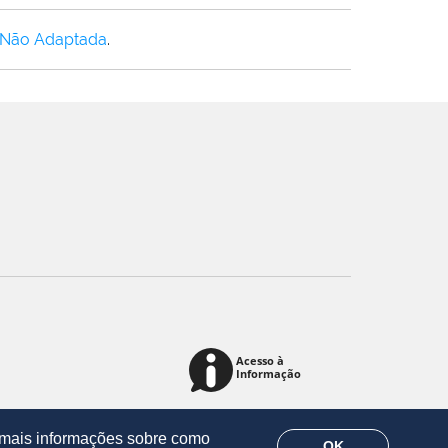
 Não Adaptada
.
r mais informações sobre como
OK