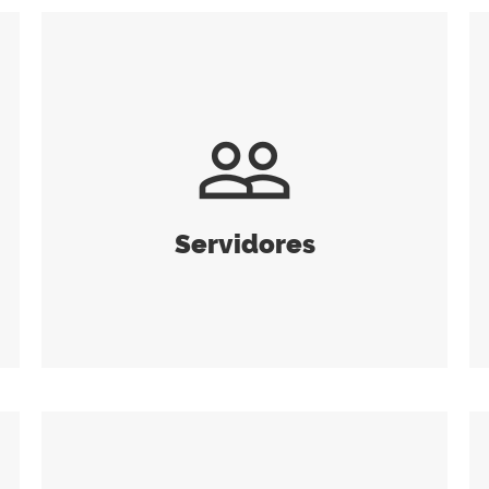
people_outline
Servidores