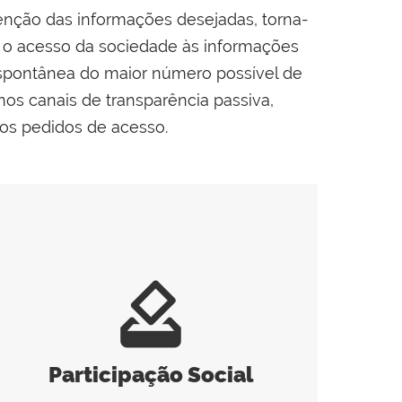
enção das informações desejadas, torna-
e o acesso da sociedade às informações
espontânea do maior número possível de
os canais de transparência passiva,
os pedidos de acesso.
how_to_vote
Participação Social