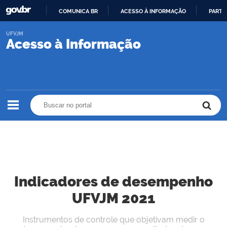
COMUNICA BR
ACESSO À INFORMAÇÃO
PARTI
IR
UFVJM
PARA
Acesso à Informação
O
CONTEÚDO
Buscar no portal
Buscar no portal
Indicadores de desempenho
UFVJM 2021
Instrumentos de controle que objetivam medir o