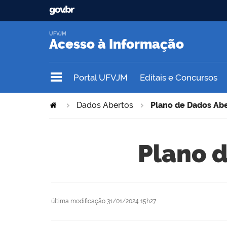
UFVJM
Acesso à Informação
Portal UFVJM
Editais e Concursos
Dados Abertos
Plano de Dados Ab
Plano 
última modificação
31/01/2024 15h27