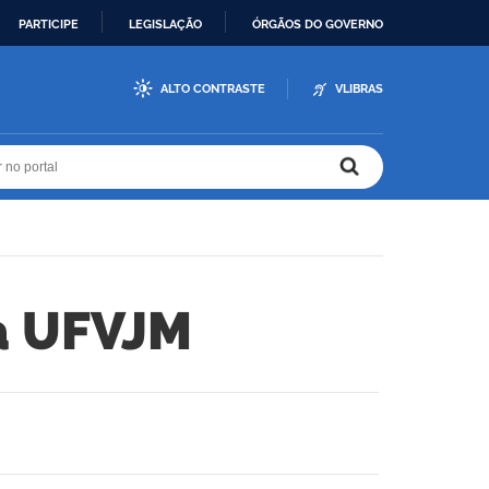
PARTICIPE
LEGISLAÇÃO
ÓRGÃOS DO GOVERNO
ALTO CONTRASTE
VLIBRAS
r no portal
r no portal
a UFVJM