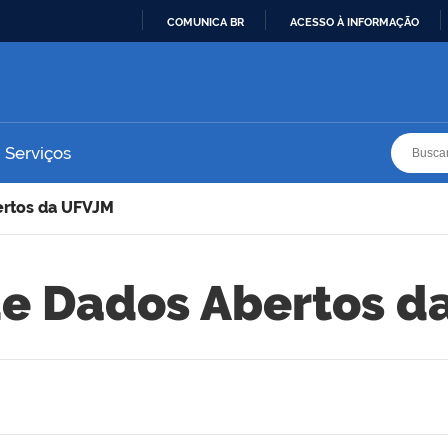
COMUNICA BR
ACESSO À INFORMAÇÃO
IR
PARA
O
CONTEÚDO
Busca
Busca
Serviços
ertos da UFVJM
de Dados Abertos d