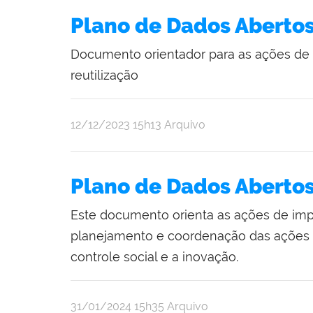
Plano de Dados Aberto
Documento orientador para as ações de 
reutilização
publicado
12/12/2023
15h13
Arquivo
Plano de Dados Aberto
Este documento orienta as ações de imp
planejamento e coordenação das ações de
controle social e a inovação.
publicado
31/01/2024
15h35
Arquivo