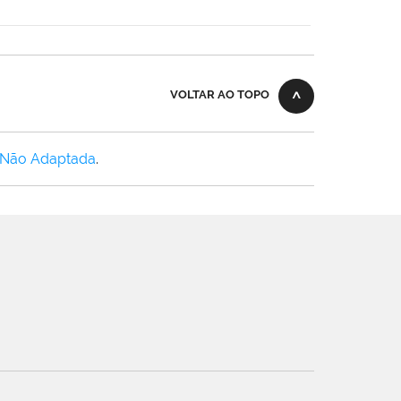
VOLTAR AO TOPO
 Não Adaptada
.