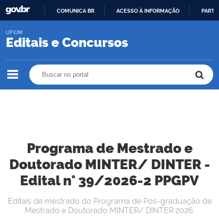
COMUNICA BR
ACESSO À INFORMAÇÃO
PARTI
IR
UFVJM
PARA
Editais e Concursos
O
CONTEÚDO
Buscar no portal
Buscar no portal
Programa de Mestrado e
Doutorado MINTER/ DINTER -
Edital n° 39/2026-2 PPGPV
Editais de mestrado do Programa de Pós-graduação de
Mestrado e Doutorado MINTER/ DINTER 2026.