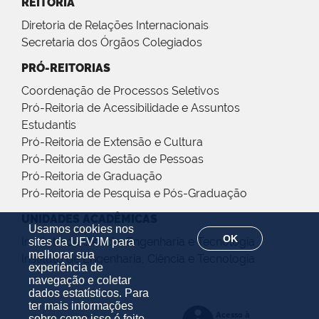
REITORIA
Diretoria de Relações Internacionais
Secretaria dos Órgãos Colegiados
PRÓ-REITORIAS
Coordenação de Processos Seletivos
Pró-Reitoria de Acessibilidade e Assuntos
Estudantis
Pró-Reitoria de Extensão e Cultura
Pró-Reitoria de Gestão de Pessoas
Pró-Reitoria de Graduação
Pró-Reitoria de Pesquisa e Pós-Graduação
UNIDADES ACADÊMICAS
Usamos cookies nos
OK
Instituto de Ciência, Engenharia e Tecnologia
sites da UFVJM para
melhorar sua
Instituto de Engenharia, Ciência e Tecnologia
experiência de
navegação e coletar
dados estatísticos. Para
ter mais informações
sobre como isso é feito,