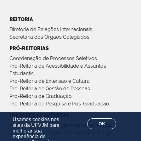
REITORIA
Diretoria de Relações Internacionais
Secretaria dos Órgãos Colegiados
PRÓ-REITORIAS
Coordenação de Processos Seletivos
Pró-Reitoria de Acessibilidade e Assuntos
Estudantis
Pró-Reitoria de Extensão e Cultura
Pró-Reitoria de Gestão de Pessoas
Pró-Reitoria de Graduação
Pró-Reitoria de Pesquisa e Pós-Graduação
UNIDADES ACADÊMICAS
Usamos cookies nos
OK
Instituto de Ciência, Engenharia e Tecnologia
sites da UFVJM para
melhorar sua
Instituto de Engenharia, Ciência e Tecnologia
experiência de