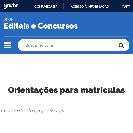
COMUNICA BR
ACESSO À INFORMAÇÃO
PARTI
IR
UFVJM
PARA
Editais e Concursos
O
CONTEÚDO
Buscar no portal
Buscar no portal
Orientações para matrículas
última modificação
13/05/2026 17h56