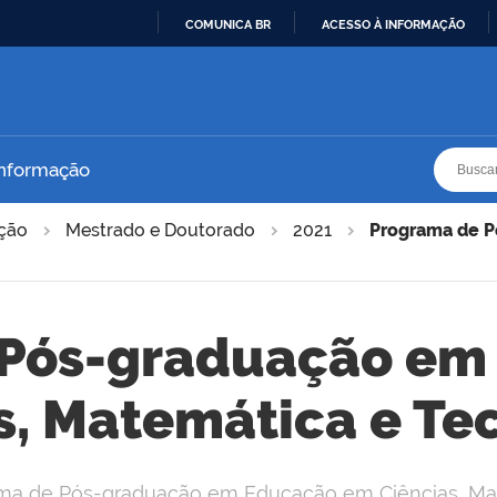
COMUNICA BR
ACESSO À INFORMAÇÃO
IR
PARA
O
CONTEÚDO
Busca
Busca
Informação
ação
Mestrado e Doutorado
2021
Programa de P
 Pós-graduação em
s, Matemática e Te
ama de Pós-graduação em Educação em Ciências, Ma