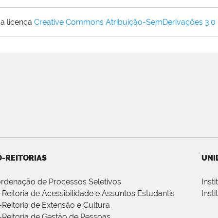
a licença
Creative Commons Atribuição-SemDerivações 3.0
-REITORIAS
UNI
rdenação de Processos Seletivos
Inst
-Reitoria de Acessibilidade e Assuntos Estudantis
Inst
-Reitoria de Extensão e Cultura
-Reitoria de Gestão de Pessoas