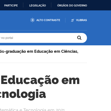
PARTICIPE
LEGISLAÇÃO
ÓRGÃOS DO GOVERNO
ALTO CONTRASTE
VLIBRAS
r no portal
r no portal
ós-graduação em Educação em Ciências,
 Educação em
cnologia
temática e Tecnologia em 2021