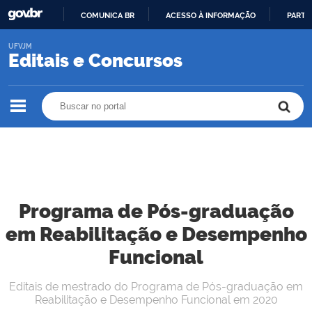
COMUNICA BR
ACESSO À INFORMAÇÃO
PARTI
IR
UFVJM
PARA
Editais e Concursos
O
CONTEÚDO
Buscar no portal
Buscar no portal
Programa de Pós-graduação
em Reabilitação e Desempenho
Funcional
Editais de mestrado do Programa de Pós-graduação em
Reabilitação e Desempenho Funcional em 2020