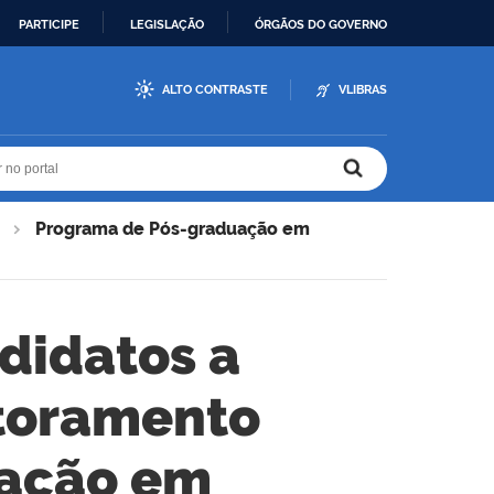
PARTICIPE
LEGISLAÇÃO
ÓRGÃOS DO GOVERNO
ALTO CONTRASTE
VLIBRAS
r no portal
r no portal
Programa de Pós-graduação em
ndidatos a
utoramento
uação em