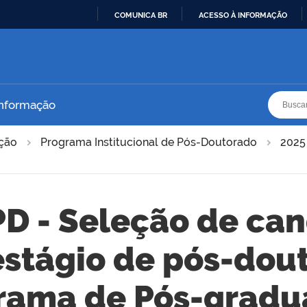
COMUNICA BR
ACESSO À INFORMAÇÃO
IR
PARA
O
CONTEÚDO
Busca
Busca
Informação
ação
Programa Institucional de Pós-Doutorado
2025
PD - Seleção de ca
estágio de pós-do
rama de Pós-grad