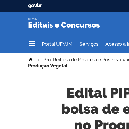
UFVJM
Editais e Concursos
Portal UFVJM
Serviços
Acesso à 
Pró-Reitoria de Pesquisa e Pós-Gradu
Produção Vegetal
Edital PI
bolsa de 
no Prog