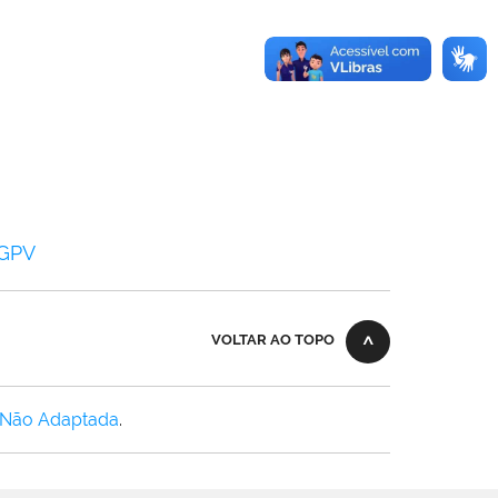
PGPV
VOLTAR AO TOPO
 Não Adaptada
.