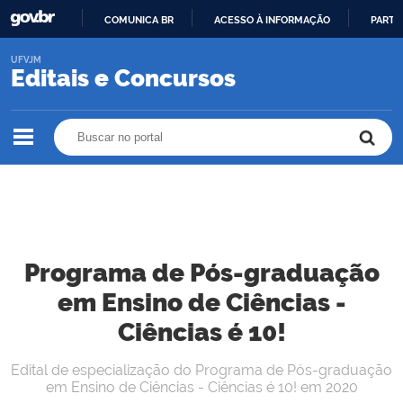
COMUNICA BR
ACESSO À INFORMAÇÃO
PARTI
IR
UFVJM
PARA
Editais e Concursos
O
CONTEÚDO
Buscar no portal
Buscar no portal
Programa de Pós-graduação
em Ensino de Ciências -
Ciências é 10!
Edital de especialização do Programa de Pós-graduação
em Ensino de Ciências - Ciências é 10! em 2020