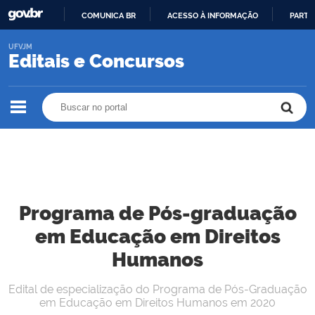
COMUNICA BR
ACESSO À INFORMAÇÃO
PARTI
IR
UFVJM
PARA
Editais e Concursos
O
CONTEÚDO
Buscar no portal
Buscar no portal
Programa de Pós-graduação
em Educação em Direitos
Humanos
Edital de especialização do Programa de Pós-Graduação
em Educação em Direitos Humanos em 2020