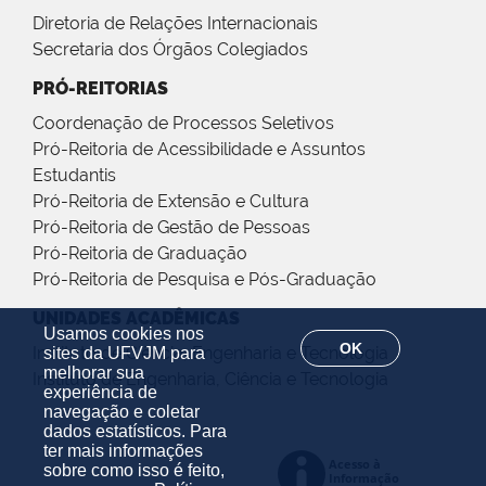
Diretoria de Relações Internacionais
Secretaria dos Órgãos Colegiados
PRÓ-REITORIAS
Coordenação de Processos Seletivos
Pró-Reitoria de Acessibilidade e Assuntos
Estudantis
Pró-Reitoria de Extensão e Cultura
Pró-Reitoria de Gestão de Pessoas
Pró-Reitoria de Graduação
Pró-Reitoria de Pesquisa e Pós-Graduação
UNIDADES ACADÊMICAS
Usamos cookies nos
OK
Instituto de Ciência, Engenharia e Tecnologia
sites da UFVJM para
melhorar sua
Instituto de Engenharia, Ciência e Tecnologia
experiência de
navegação e coletar
dados estatísticos. Para
ter mais informações
sobre como isso é feito,