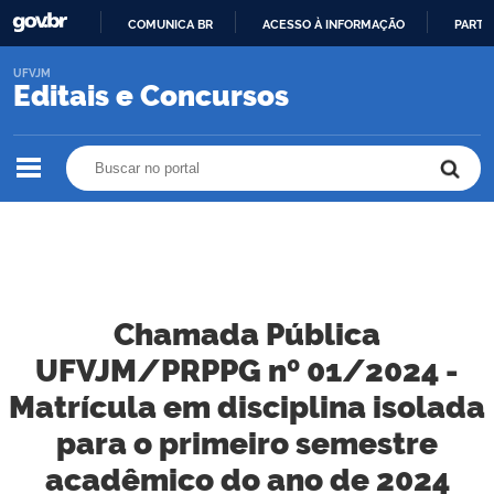
COMUNICA BR
ACESSO À INFORMAÇÃO
PARTI
IR
UFVJM
PARA
Editais e Concursos
O
CONTEÚDO
Buscar no portal
Buscar no portal
Chamada Pública
UFVJM/PRPPG nº 01/2024 -
Matrícula em disciplina isolada
para o primeiro semestre
acadêmico do ano de 2024