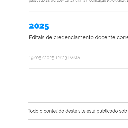
publicado
19/05/2025 12h19,
última modificação
19/05/2025 1
2025
Editais de credenciamento docente cor
publicado
19/05/2025
12h23
Pasta
Todo o conteúdo deste site está publicado sob 