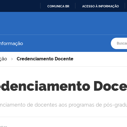
COMUNICA BR
ACESSO À INFORMAÇÃO
IR
PARA
O
CONTEÚDO
Busca
Busca
Informação
ação
Credenciamento Docente
edenciamento Doce
denciamento de docentes aos programas de pós-gra