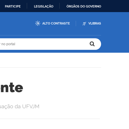
PARTICIPE
LEGISLAÇÃO
ÓRGÃOS DO GOVERNO
ALTO CONTRASTE
VLIBRAS
r no portal
r no portal
nte
duação da UFVJM