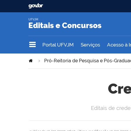
UFVJM
Editais e Concursos
Portal UFVJM
Serviços
Acesso à 
Pró-Reitoria de Pesquisa e Pós-Gradu
Cr
Editais de cre