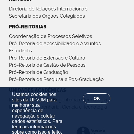
Diretoria de Relações Internacionais
Secretaria dos Órgãos Colegiados
PRÓ-REITORIAS
Coordenação de Processos Seletivos
Pró-Reitoria de Acessibilidade e Assuntos
Estudantis
Pró-Reitoria de Extensão e Cultura
Pró-Reitoria de Gestão de Pessoas
Pró-Reitoria de Graduação
Pró-Reitoria de Pesquisa e Pós-Graduação
UNIDADES ACADÊMICAS
Usamos cookies nos
OK
Instituto de Ciência, Engenharia e Tecnologia
sites da UFVJM para
melhorar sua
Instituto de Engenharia, Ciência e Tecnologia
experiência de
navegação e coletar
dados estatísticos. Para
ter mais informações
sobre como isso é feito,