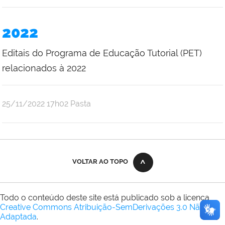
2022
Editais do Programa de Educação Tutorial (PET)
relacionados à 2022
publicado
25/11/2022
17h02
Pasta
VOLTAR AO TOPO
Todo o conteúdo deste site está publicado sob a licença
Creative Commons Atribuição-SemDerivações 3.0 Não
Adaptada
.