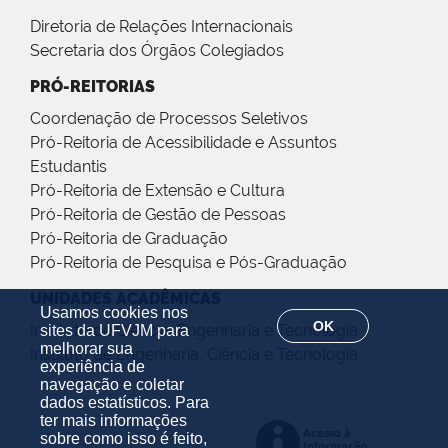
Diretoria de Relações Internacionais
Secretaria dos Órgãos Colegiados
PRÓ-REITORIAS
Coordenação de Processos Seletivos
Pró-Reitoria de Acessibilidade e Assuntos
Estudantis
Pró-Reitoria de Extensão e Cultura
Pró-Reitoria de Gestão de Pessoas
Pró-Reitoria de Graduação
Pró-Reitoria de Pesquisa e Pós-Graduação
UNIDADES ACADÊMICAS
Usamos cookies nos
OK
Instituto de Ciência, Engenharia e Tecnologia
sites da UFVJM para
melhorar sua
Instituto de Engenharia, Ciência e Tecnologia
experiência de
navegação e coletar
dados estatísticos. Para
ter mais informações
sobre como isso é feito,