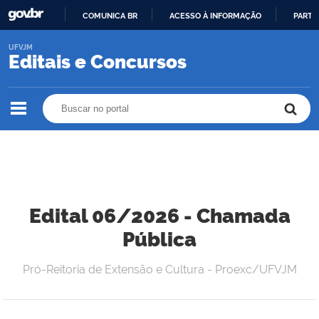
COMUNICA BR
ACESSO À INFORMAÇÃO
PARTI
IR
UFVJM
PARA
Editais e Concursos
O
CONTEÚDO
Buscar no portal
Buscar no portal
Edital 06/2026 - Chamada
Pública
Pró-Reitoria de Extensão e Cultura - Proexc/UFVJM