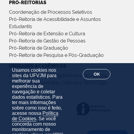
PRÓ-REITORIAS
Coordenação de Processos Seletivos
Pró-Reitoria de Acessibilidade e Assuntos
Estudantis
Pró-Reitoria de Extensão e Cultura
Pró-Reitoria de Gestão de Pessoas
Pró-Reitoria de Graduação
Pró-Reitoria de Pesquisa e Pós-Graduação
UNIDADES ACADÊMICAS
Usamos cookies nos
OK
Instituto de Ciência, Engenharia e Tecnologia
sites da UFVJM para
melhorar sua
Instituto de Engenharia, Ciência e Tecnologia
experiência de
navegação e coletar
dados estatísticos. Para
ter mais informações
sobre como isso é feito,
acesse nossa
Política
de Cookies
. Se você
concorda com nosso
monitoramento de