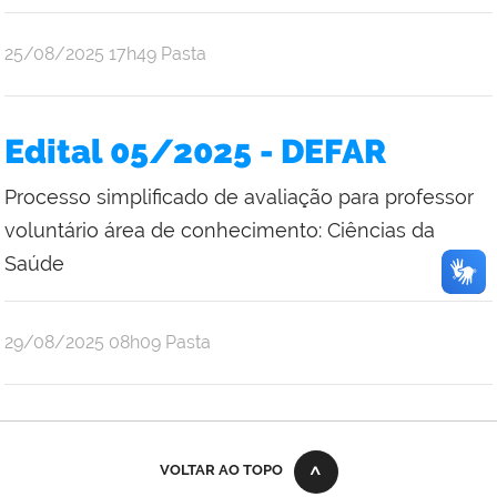
publicado
25/08/2025
17h49
Pasta
Edital 05/2025 - DEFAR
Processo simplificado de avaliação para professor
voluntário área de conhecimento: Ciências da
Saúde
publicado
29/08/2025
08h09
Pasta
VOLTAR AO TOPO