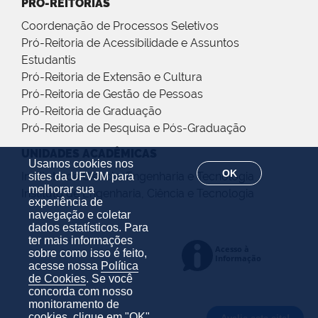
PRÓ-REITORIAS
Coordenação de Processos Seletivos
Pró-Reitoria de Acessibilidade e Assuntos
Estudantis
Pró-Reitoria de Extensão e Cultura
Pró-Reitoria de Gestão de Pessoas
Pró-Reitoria de Graduação
Pró-Reitoria de Pesquisa e Pós-Graduação
UNIDADES ACADÊMICAS
Usamos cookies nos
OK
Instituto de Ciência, Engenharia e Tecnologia
sites da UFVJM para
melhorar sua
Instituto de Engenharia, Ciência e Tecnologia
experiência de
navegação e coletar
dados estatísticos. Para
ter mais informações
sobre como isso é feito,
acesse nossa
Política
de Cookies
. Se você
concorda com nosso
monitoramento de
cookies, clique em "OK".