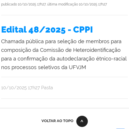
publicado
10/10/2025 17h27,
última modificação
10/10/2025 17h27
Edital 48/2025 - CPPI
Chamada pública para seleção de membros para
composição da Comissão de Heteroidentificação
para a confirmação da autodeclaração étnico-racial
nos processos seletivos da UFVJM
publicado
10/10/2025
17h27
Pasta
VOLTAR AO TOPO