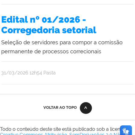
Edital nº 01/2026 -
Corregedoria setorial
Seleção de servidores para compor a comissão
permanente de processos correcionais
publicado
31/03/2026
12h54
Pasta
VOLTAR AO TOPO
Todo o conteúdo deste site está publicado sob a licença
Creative Commons Atribuição-SemDerivações 3.0 Não