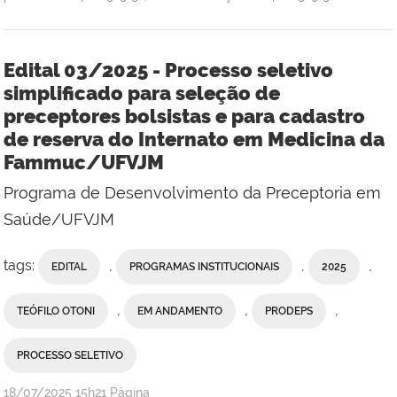
Edital 03/2025 - Processo seletivo
simplificado para seleção de
preceptores bolsistas e para cadastro
de reserva do Internato em Medicina da
Fammuc/UFVJM
Programa de Desenvolvimento da Preceptoria em
Saúde/UFVJM
tags:
,
,
,
EDITAL
PROGRAMAS INSTITUCIONAIS
2025
,
,
,
TEÓFILO OTONI
EM ANDAMENTO
PRODEPS
PROCESSO SELETIVO
publicado
18/07/2025
15h21
Página