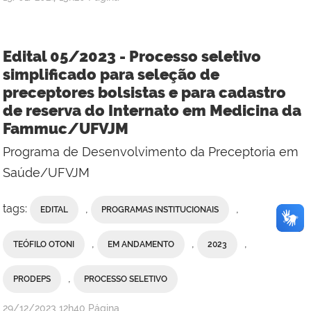
Edital 05/2023 - Processo seletivo
simplificado para seleção de
preceptores bolsistas e para cadastro
de reserva do Internato em Medicina da
Fammuc/UFVJM
Programa de Desenvolvimento da Preceptoria em
Saúde/UFVJM
tags:
,
,
EDITAL
PROGRAMAS INSTITUCIONAIS
,
,
,
TEÓFILO OTONI
EM ANDAMENTO
2023
,
PRODEPS
PROCESSO SELETIVO
publicado
29/12/2023
12h40
Página