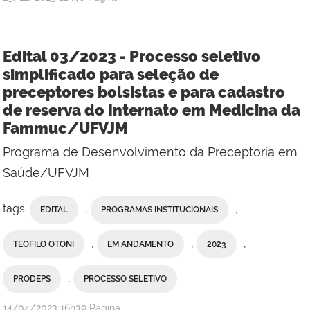
Edital 03/2023 - Processo seletivo
simplificado para seleção de
preceptores bolsistas e para cadastro
de reserva do Internato em Medicina da
Fammuc/UFVJM
Programa de Desenvolvimento da Preceptoria em
Saúde/UFVJM
tags:
,
,
EDITAL
PROGRAMAS INSTITUCIONAIS
,
,
,
TEÓFILO OTONI
EM ANDAMENTO
2023
,
PRODEPS
PROCESSO SELETIVO
publicado
14/04/2023
16h39
Página