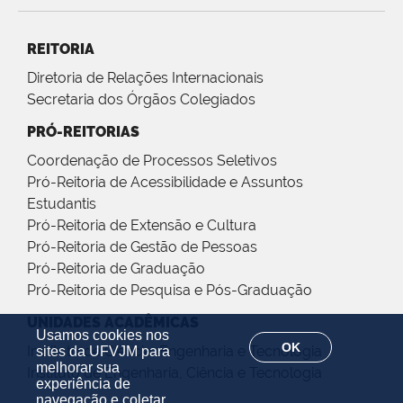
REITORIA
Diretoria de Relações Internacionais
Secretaria dos Órgãos Colegiados
PRÓ-REITORIAS
Coordenação de Processos Seletivos
Pró-Reitoria de Acessibilidade e Assuntos
Estudantis
Pró-Reitoria de Extensão e Cultura
Pró-Reitoria de Gestão de Pessoas
Pró-Reitoria de Graduação
Pró-Reitoria de Pesquisa e Pós-Graduação
UNIDADES ACADÊMICAS
Usamos cookies nos
OK
Instituto de Ciência, Engenharia e Tecnologia
sites da UFVJM para
melhorar sua
Instituto de Engenharia, Ciência e Tecnologia
experiência de
navegação e coletar