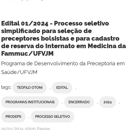
Edital 01/2024 - Processo seletivo
simplificado para seleção de
preceptores bolsistas e para cadastro
de reserva do Internato em Medicina da
Fammuc/UFVJM
Programa de Desenvolvimento da Preceptoria em
Saúde/UFVJM
tags:
,
,
TEÓFILO OTONI
EDITAL
,
,
,
PROGRAMAS INSTITUCIONAIS
ENCERRADO
2024
,
PRODEPS
PROCESSO SELETIVO
publicado
19/01/2024
15h20
Página