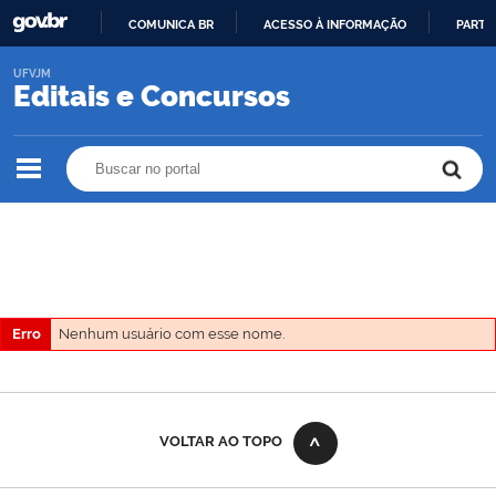
COMUNICA BR
ACESSO À INFORMAÇÃO
PARTI
IR
UFVJM
PARA
Editais e Concursos
O
CONTEÚDO
Buscar no portal
Buscar no portal
Erro
Nenhum usuário com esse nome.
VOLTAR AO TOPO