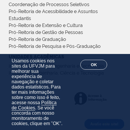
Coordenação de Processos Seletivos
Pró-Reitoria de Acessibilidade e Assuntos
Estudantis
Pró-Reitoria de Extensão e Cultura
Pró-Reitoria de Gestão de Pessoas
Pró-Reitoria de Graduação
Pró-Reitoria de Pesquisa e Pós-Graduação
UNIDADES ACADÊMICAS
Usamos cookies nos
OK
Instituto de Ciência, Engenharia e Tecnologia
sites da UFVJM para
melhorar sua
Instituto de Engenharia, Ciência e Tecnologia
experiência de
navegação e coletar
dados estatísticos. Para
ter mais informações
sobre como isso é feito,
acesse nossa
Política
de Cookies
. Se você
concorda com nosso
monitoramento de
cookies, clique em "OK".
Avalie este site!