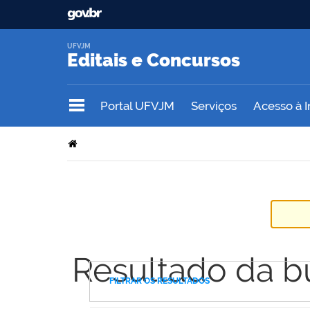
UFVJM
Editais e Concursos
Portal UFVJM
Serviços
Acesso à 
Resultado da b
FILTRAR OS RESULTADOS