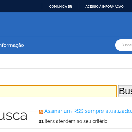
COMUNICA BR
ACESSO À INFORMAÇÃO
IR
PARA
O
CONTEÚDO
Busca
Busca
Informação
usca
Assinar um RSS sempre atualizado
21
itens atendem ao seu critério.