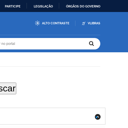
PARTICIPE
LEGISLAÇÃO
ÓRGÃOS DO GOVERNO
ALTO CONTRASTE
VLIBRAS
r no portal
r no portal
.