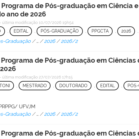
o Programa de Pós-graduação em Ciência e
o ano de 2026
—
última modificação
10/07/2026 19h54
O
,
EDITAL
,
PÓS-GRADUAÇÃO
,
PPGCTA
,
2026
Pós-Graduação
/
…
/
2026
/
2026/2
 o Programa de Pós-graduação em Ciências
 2026
—
última modificação
27/07/2026 17h15
TONI
,
MESTRADO
,
DOUTORADO
,
EDITAL
,
PÓS
 - PRPPG/ UFVJM
Pós-Graduação
/
…
/
2026
/
2026/2
 o Programa de Pós-graduação em Ciências 