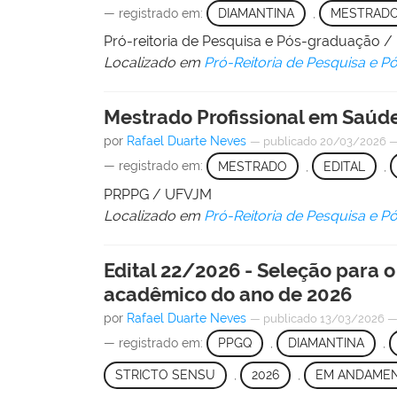
— registrado em:
DIAMANTINA
,
MESTRAD
Pró-reitoria de Pesquisa e Pós-graduação 
Localizado em
Pró-Reitoria de Pesquisa e 
Mestrado Profissional em Saúde
por
Rafael Duarte Neves
—
publicado
20/03/2026
— registrado em:
MESTRADO
,
EDITAL
,
PRPPG / UFVJM
Localizado em
Pró-Reitoria de Pesquisa e 
Edital 22/2026 - Seleção para
acadêmico do ano de 2026
por
Rafael Duarte Neves
—
publicado
13/03/2026
— registrado em:
PPGQ
,
DIAMANTINA
,
STRICTO SENSU
,
2026
,
EM ANDAME