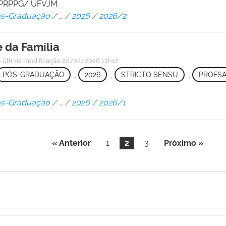
 - PRPPG/ UFVJM
Pós-Graduação
/
…
/
2026
/
2026/2
 da Família
—
última modificação
20/02/2026 12h12
PÓS-GRADUAÇÃO
,
2026
,
STRICTO SENSU
,
PROFS
Pós-Graduação
/
…
/
2026
/
2026/1
« Anterior
1
2
3
Próximo »