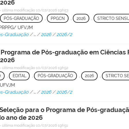
 2026
—
última modificação
10/07/2026 19h53
PÓS-GRADUAÇÃO
,
PPGCN
,
2026
,
STRICTO SENS
 - PRPPG/ UFVJM
Pós-Graduação
/
…
/
2026
/
2026/2
 o Programa de Pós-graduação em Ciências
 2026
—
última modificação
10/07/2026 19h52
O
,
EDITAL
,
PÓS-GRADUAÇÃO
,
2026
,
STRICTO S
/ UFVJM
Pós-Graduação
/
…
/
2026
/
2026/2
Seleção para o Programa de Pós-graduação
o ano de 2026
—
última modificação
10/07/2026 19h51