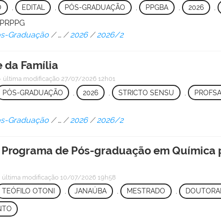
O
,
EDITAL
,
PÓS-GRADUAÇÃO
,
PPGBA
,
2026
,
/ PRPPG
Pós-Graduação
/
…
/
2026
/
2026/2
 da Família
—
última modificação
27/07/2026 12h01
PÓS-GRADUAÇÃO
,
2026
,
STRICTO SENSU
,
PROFS
Pós-Graduação
/
…
/
2026
/
2026/2
 o Programa de Pós-graduação em Química
—
última modificação
10/07/2026 19h58
TEÓFILO OTONI
,
JANAÚBA
,
MESTRADO
,
DOUTORA
NTO