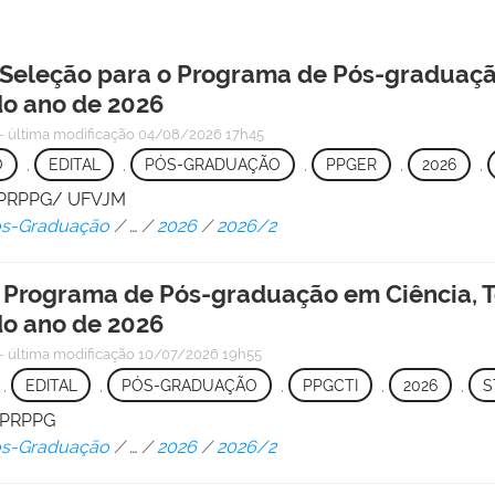
Seleção para o Programa de Pós-graduaçã
o ano de 2026
—
última modificação
04/08/2026 17h45
O
,
EDITAL
,
PÓS-GRADUAÇÃO
,
PPGER
,
2026
,
 - PRPPG/ UFVJM
Pós-Graduação
/
…
/
2026
/
2026/2
o Programa de Pós-graduação em Ciência, T
o ano de 2026
—
última modificação
10/07/2026 19h55
,
EDITAL
,
PÓS-GRADUAÇÃO
,
PPGCTI
,
2026
,
S
/ PRPPG
Pós-Graduação
/
…
/
2026
/
2026/2