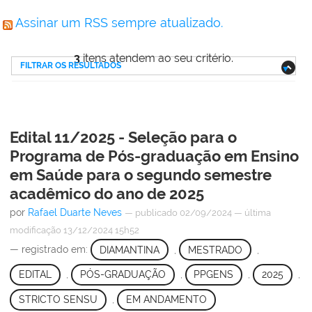
Assinar um RSS sempre atualizado.
3
itens atendem ao seu critério.
FILTRAR OS RESULTADOS
Edital 11/2025 - Seleção para o
Programa de Pós-graduação em Ensino
em Saúde para o segundo semestre
acadêmico do ano de 2025
por
Rafael Duarte Neves
—
publicado
02/09/2024
—
última
modificação
13/12/2024 15h52
— registrado em:
DIAMANTINA
,
MESTRADO
,
EDITAL
,
PÓS-GRADUAÇÃO
,
PPGENS
,
2025
,
STRICTO SENSU
,
EM ANDAMENTO