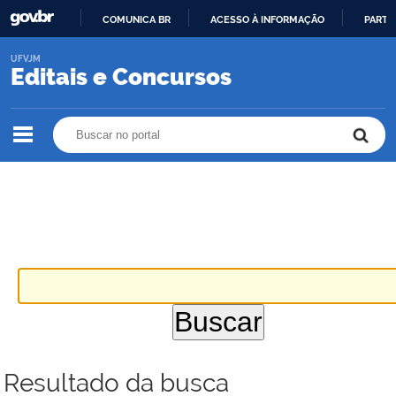
COMUNICA BR
ACESSO À INFORMAÇÃO
PARTI
IR
UFVJM
PARA
Editais e Concursos
O
CONTEÚDO
Buscar no portal
Buscar no portal
Resultado da busca