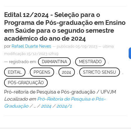
Edital 12/2024 - Seleção para o
Programa de Pós-graduação em Ensino
em Saúde para o segundo semestre
acadêmico do ano de 2024
por
Rafael Duarte Neves
—
publicado
05/09/2023
—
última
modificação
15/12/2023 12h19
— registrado em:
DIAMANTINA
,
MESTRADO
,
EDITAL
,
PPGENS
,
2024
,
STRICTO SENSU
,
PÓS-GRADUAÇÃO
Pró-reitoria de Pesquisa e Pós-graduação / UFVJM
Localizado em
Pró-Reitoria de Pesquisa e Pós-
Graduação
/
…
/
2024
/
2024/1