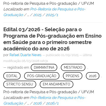
Pró-reitoria de Pesquisa e Pós-graduação / UFVJM
Localizado em
Pró-Reitoria de Pesquisa e Pós-
Graduação
/
…
/
2025
/
2025/1
Edital 03/2026 - Seleção para o
Programa de Pós-graduação em Ensino
em Saúde para o primeiro semestre
acadêmico do ano de 2026
por
Rafael Duarte Neves
—
publicado
01/09/2025
—
última
modificação
06/03/2026 11h31
— registrado em:
DIAMANTINA
,
MESTRADO
,
EDITAL
,
PÓS-GRADUAÇÃO
,
PPGENS
,
2026
,
STRICTO SENSU
,
EM ANDAMENTO
Pró-reitoria de Pesquisa e Pós-graduação / UFVJM
Localizado em
Pró-Reitoria de Pesquisa e Pós-
Graduação
/
…
/
2026
/
2026/1