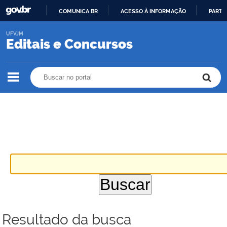
COMUNICA BR
ACESSO À INFORMAÇÃO
PARTI
IR
UFVJM
PARA
Editais e Concursos
O
CONTEÚDO
Buscar no portal
Buscar no portal
Resultado da busca