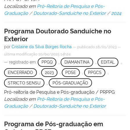
Localizado em
Pró-Reitoria de Pesquisa e Pós-
Graduação
/
Doutorado-Sanduíche no Exterior
/
2024
Programa Doutorado Sanduíche no
Exterior
por
Crislaine da Silva Borges Rocha
—
publicado
18/01/2023
—
última modificação
10/04/2025 14h24
— registrado em:
PPGQ
,
DIAMANTINA
,
EDITAL
,
ENCERRADO
,
2023
,
PDSE
,
PPGCS
,
STRICTO SENSU
,
PÓS-GRADUAÇÃO
Pró-reitoria de Pesquisa e Pós-graduação / PRPPG
Localizado em
Pró-Reitoria de Pesquisa e Pós-
Graduação
/
Doutorado-Sanduíche no Exterior
Programa de Pós-graduação em