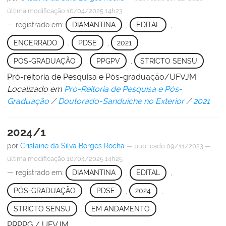
última modificação
10/04/2025 14h23
— registrado em:
DIAMANTINA
,
EDITAL
,
ENCERRADO
,
PDSE
,
2021
,
PÓS-GRADUAÇÃO
,
PPGPV
,
STRICTO SENSU
Pró-reitoria de Pesquisa e Pós-graduação/UFVJM
Localizado em
Pró-Reitoria de Pesquisa e Pós-
Graduação
/
Doutorado-Sanduíche no Exterior
/
2021
2024/1
por
Crislaine da Silva Borges Rocha
—
publicado
09/11/2023
—
última modificação
10/04/2025 14h25
— registrado em:
DIAMANTINA
,
EDITAL
,
PÓS-GRADUAÇÃO
,
PDSE
,
2024
,
STRICTO SENSU
,
EM ANDAMENTO
PRPPG / UFVJM