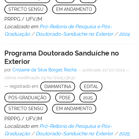
STRICTO SENSU
,
EM ANDAMENTO
PRPPG / UFVJM
Localizado em
Pró-Reitoria de Pesquisa e Pós-
Graduação
/
Doutorado-Sanduíche no Exterior
/
2024
Programa Doutorado Sanduíche no
Exterior
por
Crislaine da Silva Borges Rocha
—
publicado
21/10/2024
—
última modificação
23/01/2025 13h30
— registrado em:
DIAMANTINA
,
EDITAL
,
PÓS-GRADUAÇÃO
,
PDSE
,
2025
,
STRICTO SENSU
,
EM ANDAMENTO
PRPPG / UFVJM
Localizado em
Pró-Reitoria de Pesquisa e Pós-
Graduação
/
Doutorado-Sanduíche no Exterior
/
2025