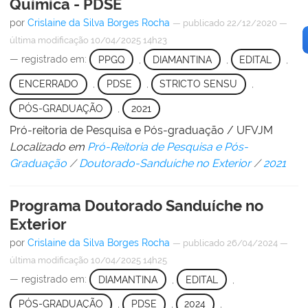
Química - PDSE
por
Crislaine da Silva Borges Rocha
—
publicado
22/12/2020
—
última modificação
10/04/2025 14h23
— registrado em:
PPGQ
,
DIAMANTINA
,
EDITAL
,
ENCERRADO
,
PDSE
,
STRICTO SENSU
,
PÓS-GRADUAÇÃO
,
2021
Pró-reitoria de Pesquisa e Pós-graduação / UFVJM
Localizado em
Pró-Reitoria de Pesquisa e Pós-
Graduação
/
Doutorado-Sanduíche no Exterior
/
2021
Programa Doutorado Sanduíche no
Exterior
por
Crislaine da Silva Borges Rocha
—
publicado
26/04/2024
—
última modificação
10/04/2025 14h25
— registrado em:
DIAMANTINA
,
EDITAL
,
PÓS-GRADUAÇÃO
,
PDSE
,
2024
,