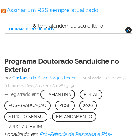
Assinar um RSS sempre atualizado.
8
itens atendem ao seu critério.
FILTRAR OS RESULTADOS
Programa Doutorado Sanduíche no
Exterior
por
Crislaine da Silva Borges Rocha
—
publicado
29/08/2025
—
última modificação
21/01/2026 13h50
— registrado em:
DIAMANTINA
,
EDITAL
,
PÓS-GRADUAÇÃO
,
PDSE
,
2026
,
STRICTO SENSU
,
EM ANDAMENTO
PRPPG / UFVJM
Localizado em
Pró-Reitoria de Pesquisa e Pós-