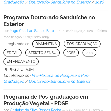
Graduação
/
Doutorado-Sanduíche no Exterior
/
2026
Programa Doutorado Sanduíche no
Exterior
por
Yago Christian Santos Brito
—
publicado
05/05/2026
—
última
modificação
02/07/2026 10h54
— registrado em:
DIAMANTINA
,
PÓS-GRADUAÇÃO
,
EDITAL
,
STRICTO SENSU
,
PDSE
,
2027
,
EM ANDAMENTO
PRPPG / UFVJM
Localizado em
Pró-Reitoria de Pesquisa e Pós-
Graduação
/
Doutorado-Sanduíche no Exterior
Programa de Pós-graduação em
Produção Vegetal - PDSE
por
Crislaine da Silva Borges Rocha
—
publicado
10/12/2020
—