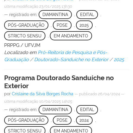
última modificação
23/01/2025 13h30
— registrado em:
DIAMANTINA
,
EDITAL
,
PÓS-GRADUAÇÃO
,
PDSE
,
2025
,
STRICTO SENSU
,
EM ANDAMENTO
PRPPG / UFVJM
Localizado em
Pró-Reitoria de Pesquisa e Pós-
Graduação
/
Doutorado-Sanduíche no Exterior
/
2025
Programa Doutorado Sanduíche no
Exterior
por
Crislaine da Silva Borges Rocha
—
publicado
26/04/2024
—
última modificação
10/04/2025 14h25
— registrado em:
DIAMANTINA
,
EDITAL
,
PÓS-GRADUAÇÃO
,
PDSE
,
2024
,
STRICTO SENSU
,
EM ANDAMENTO