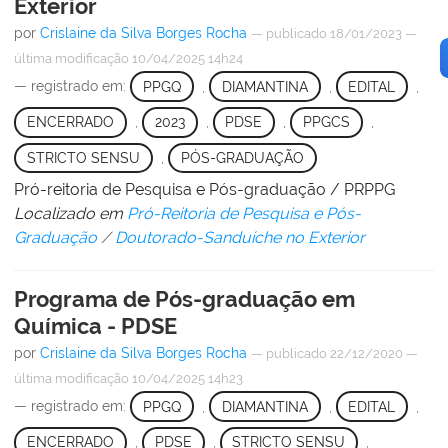
Exterior
por
Crislaine da Silva Borges Rocha
—
publicado
18/01/2023
—
última modificação
10/04/2025 14h24
— registrado em:
PPGQ
,
DIAMANTINA
,
EDITAL
,
ENCERRADO
,
2023
,
PDSE
,
PPGCS
,
STRICTO SENSU
,
PÓS-GRADUAÇÃO
Pró-reitoria de Pesquisa e Pós-graduação / PRPPG
Localizado em
Pró-Reitoria de Pesquisa e Pós-
Graduação
/
Doutorado-Sanduíche no Exterior
Programa de Pós-graduação em
Química - PDSE
por
Crislaine da Silva Borges Rocha
—
publicado
22/12/2020
—
última modificação
10/04/2025 14h23
— registrado em:
PPGQ
,
DIAMANTINA
,
EDITAL
,
ENCERRADO
,
PDSE
,
STRICTO SENSU
,