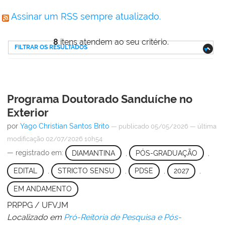
Assinar um RSS sempre atualizado.
8
itens atendem ao seu critério.
FILTRAR OS RESULTADOS
Programa Doutorado Sanduíche no
Exterior
por
Yago Christian Santos Brito
—
publicado
05/05/2026
—
última
modificação
02/07/2026 10h54
— registrado em:
DIAMANTINA
,
PÓS-GRADUAÇÃO
,
EDITAL
,
STRICTO SENSU
,
PDSE
,
2027
,
EM ANDAMENTO
PRPPG / UFVJM
Localizado em
Pró-Reitoria de Pesquisa e Pós-