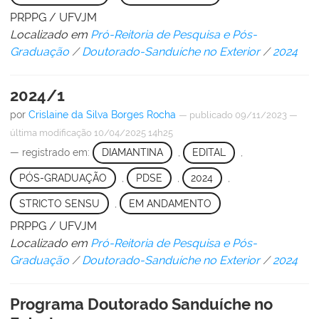
PRPPG / UFVJM
Localizado em
Pró-Reitoria de Pesquisa e Pós-
Graduação
/
Doutorado-Sanduíche no Exterior
/
2024
2024/1
por
Crislaine da Silva Borges Rocha
—
publicado
09/11/2023
—
última modificação
10/04/2025 14h25
— registrado em:
DIAMANTINA
,
EDITAL
,
PÓS-GRADUAÇÃO
,
PDSE
,
2024
,
STRICTO SENSU
,
EM ANDAMENTO
PRPPG / UFVJM
Localizado em
Pró-Reitoria de Pesquisa e Pós-
Graduação
/
Doutorado-Sanduíche no Exterior
/
2024
Programa Doutorado Sanduíche no