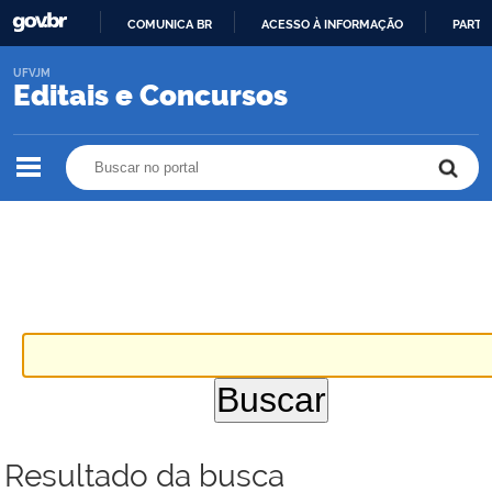
COMUNICA BR
ACESSO À INFORMAÇÃO
PARTI
IR
UFVJM
PARA
Editais e Concursos
O
CONTEÚDO
Buscar no portal
Buscar no portal
Resultado da busca