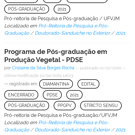
PÓS-GRADUAÇÃO
,
2021
Pró-reitoria de Pesquisa e Pós-graduação / UFVJM
Localizado em
Pró-Reitoria de Pesquisa e Pós-
Graduação
/
Doutorado-Sanduíche no Exterior
/
2021
Programa de Pós-graduação em
Produção Vegetal - PDSE
por
Crislaine da Silva Borges Rocha
—
publicado
10/12/2020
—
última modificação
10/04/2025 14h23
— registrado em:
DIAMANTINA
,
EDITAL
,
ENCERRADO
,
PDSE
,
2021
,
PÓS-GRADUAÇÃO
,
PPGPV
,
STRICTO SENSU
Pró-reitoria de Pesquisa e Pós-graduação/UFVJM
Localizado em
Pró-Reitoria de Pesquisa e Pós-
Graduação
/
Doutorado-Sanduíche no Exterior
/
2021