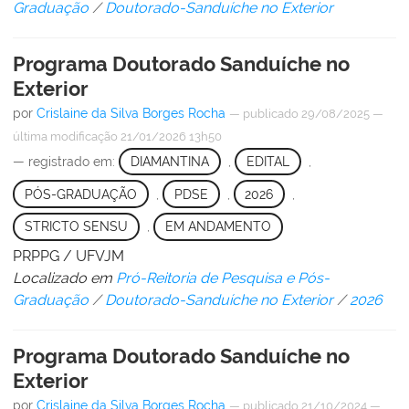
Graduação
/
Doutorado-Sanduíche no Exterior
Programa Doutorado Sanduíche no
Exterior
por
Crislaine da Silva Borges Rocha
—
publicado
29/08/2025
—
última modificação
21/01/2026 13h50
— registrado em:
DIAMANTINA
,
EDITAL
,
PÓS-GRADUAÇÃO
,
PDSE
,
2026
,
STRICTO SENSU
,
EM ANDAMENTO
PRPPG / UFVJM
Localizado em
Pró-Reitoria de Pesquisa e Pós-
Graduação
/
Doutorado-Sanduíche no Exterior
/
2026
Programa Doutorado Sanduíche no
Exterior
por
Crislaine da Silva Borges Rocha
—
publicado
21/10/2024
—