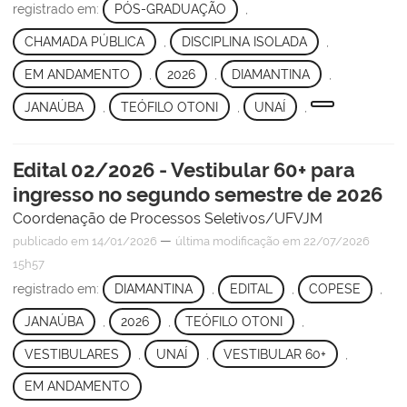
registrado em:
PÓS-GRADUAÇÃO
,
CHAMADA PÚBLICA
,
DISCIPLINA ISOLADA
,
EM ANDAMENTO
,
2026
,
DIAMANTINA
,
JANAÚBA
,
TEÓFILO OTONI
,
UNAÍ
,
Edital 02/2026 - Vestibular 60+ para
ingresso no segundo semestre de 2026
Coordenação de Processos Seletivos/UFVJM
—
publicado
em 14/01/2026
última modificação
em 22/07/2026
15h57
registrado em:
DIAMANTINA
,
EDITAL
,
COPESE
,
JANAÚBA
,
2026
,
TEÓFILO OTONI
,
VESTIBULARES
,
UNAÍ
,
VESTIBULAR 60+
,
EM ANDAMENTO