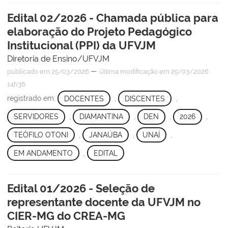
Edital 02/2026 - Chamada pública para
elaboração do Projeto Pedagógico
Institucional (PPI) da UFVJM
Diretoria de Ensino/UFVJM
—
publicado
em 25/03/2026
última modificação
em 25/03/2026
14h36
registrado em:
DOCENTES
,
DISCENTES
,
SERVIDORES
,
DIAMANTINA
,
DEN
,
2026
,
TEÓFILO OTONI
,
JANAÚBA
,
UNAÍ
,
EM ANDAMENTO
,
EDITAL
Edital 01/2026 - Seleção de
representante docente da UFVJM no
CIER-MG do CREA-MG