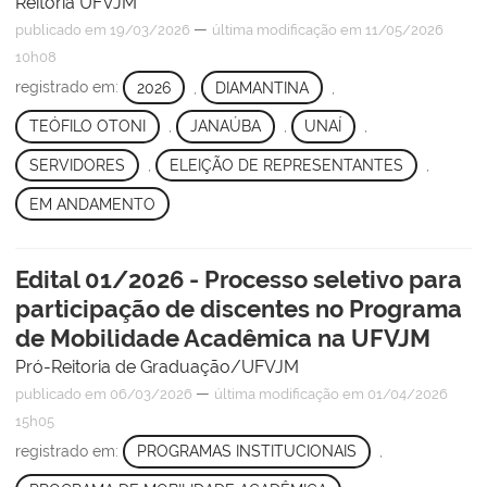
Reitoria UFVJM
—
publicado
em 19/03/2026
última modificação
em 11/05/2026
10h08
registrado em:
2026
,
DIAMANTINA
,
TEÓFILO OTONI
,
JANAÚBA
,
UNAÍ
,
SERVIDORES
,
ELEIÇÃO DE REPRESENTANTES
,
EM ANDAMENTO
Edital 01/2026 - Processo seletivo para
participação de discentes no Programa
de Mobilidade Acadêmica na UFVJM
Pró-Reitoria de Graduação/UFVJM
—
publicado
em 06/03/2026
última modificação
em 01/04/2026
15h05
registrado em:
PROGRAMAS INSTITUCIONAIS
,