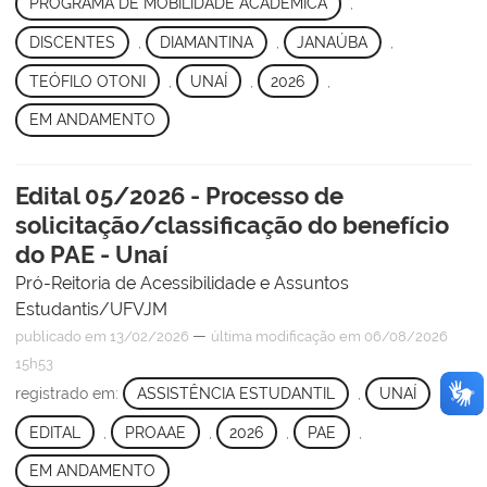
PROGRAMA DE MOBILIDADE ACADÊMICA
,
DISCENTES
,
DIAMANTINA
,
JANAÚBA
,
TEÓFILO OTONI
,
UNAÍ
,
2026
,
EM ANDAMENTO
Edital 05/2026 - Processo de
solicitação/classificação do benefício
do PAE - Unaí
Pró-Reitoria de Acessibilidade e Assuntos
Estudantis/UFVJM
—
publicado
em 13/02/2026
última modificação
em 06/08/2026
15h53
registrado em:
ASSISTÊNCIA ESTUDANTIL
,
UNAÍ
,
EDITAL
,
PROAAE
,
2026
,
PAE
,
EM ANDAMENTO