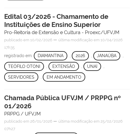
Edital 03/2026 - Chamamento de
Instituições de Ensino Superior
Pro-Reitoria de Extensão e Cultura - Proexc/UFVJM
—
publicado
em 10/02/2026
última modificação
em 10/04/2026
17h35
registrado em:
DIAMANTINA
,
2026
,
JANAÚBA
,
TEÓFILO OTONI
,
EXTENSÃO
,
UNAÍ
,
SERVIDORES
,
EM ANDAMENTO
Chamada Pública UFVJM / PRPPG nº
01/2026
PRPPG / UFVJM
—
publicado
em 26/01/2026
última modificação
em 25/02/2026
07h27