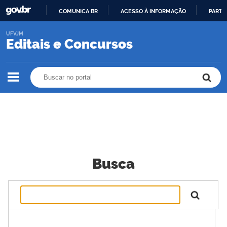
COMUNICA BR
ACESSO À INFORMAÇÃO
PARTI
IR
UFVJM
PARA
Editais e Concursos
O
CONTEÚDO
Buscar no portal
Buscar no portal
Busca