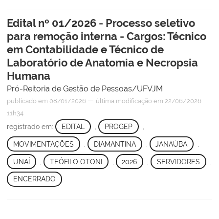
Edital nº 01/2026 - Processo seletivo
para remoção interna - Cargos: Técnico
em Contabilidade e Técnico de
Laboratório de Anatomia e Necropsia
Humana
Pró-Reitoria de Gestão de Pessoas/UFVJM
—
publicado
em 08/01/2026
última modificação
em 22/06/2026
11h34
registrado em:
EDITAL
,
PROGEP
,
MOVIMENTAÇÕES
,
DIAMANTINA
,
JANAÚBA
,
UNAÍ
,
TEÓFILO OTONI
,
2026
,
SERVIDORES
,
ENCERRADO