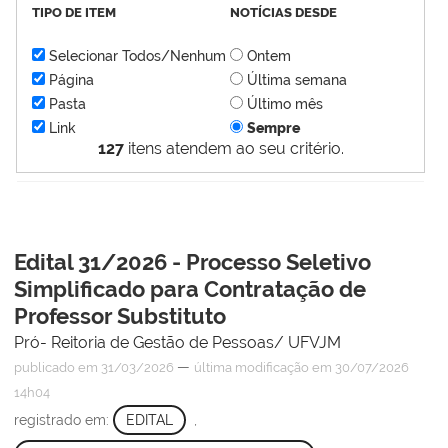
TIPO DE ITEM
NOTÍCIAS DESDE
Selecionar Todos/Nenhum
Ontem
Página
Última semana
Pasta
Último mês
Link
Sempre
127
itens atendem ao seu critério.
Edital 31/2026 - Processo Seletivo
Simplificado para Contratação de
Professor Substituto
Pró- Reitoria de Gestão de Pessoas/ UFVJM
—
publicado
em 31/03/2026
última modificação
em 30/07/2026
14h04
registrado em:
EDITAL
,