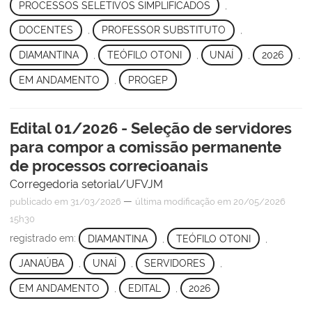
PROCESSOS SELETIVOS SIMPLIFICADOS
,
DOCENTES
,
PROFESSOR SUBSTITUTO
,
DIAMANTINA
,
TEÓFILO OTONI
,
UNAÍ
,
2026
,
EM ANDAMENTO
,
PROGEP
Edital 01/2026 - Seleção de servidores
para compor a comissão permanente
de processos correcioanais
Corregedoria setorial/UFVJM
—
publicado
em 31/03/2026
última modificação
em 20/05/2026
15h30
registrado em:
DIAMANTINA
,
TEÓFILO OTONI
,
JANAÚBA
,
UNAÍ
,
SERVIDORES
,
EM ANDAMENTO
,
EDITAL
,
2026