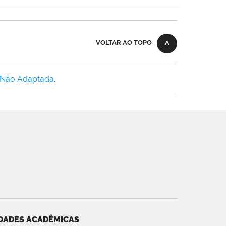
VOLTAR AO TOPO
 Não Adaptada
.
DADES ACADÊMICAS