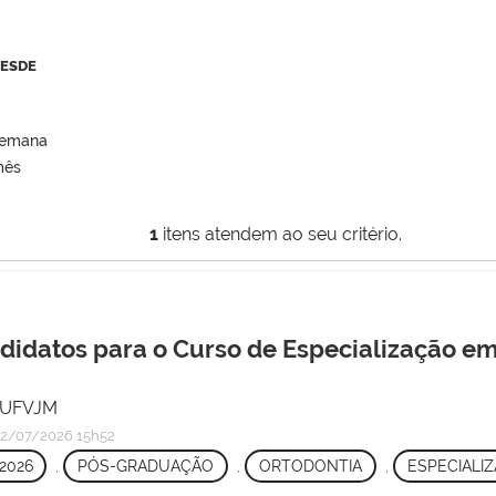
DESDE
semana
mês
1
itens atendem ao seu critério.
ndidatos para o Curso de Especialização e
/ UFVJM
2/07/2026 15h52
2026
,
PÓS-GRADUAÇÃO
,
ORTODONTIA
,
ESPECIALI