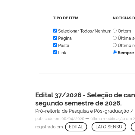
TIPO DE ITEM
NOTÍCIAS 
Selecionar Todos/Nenhum
Ontem
Página
Última 
Pasta
Último 
Link
Sempre
Edital 37/2026 - Seleção de ca
segundo semestre de 2026.
Pró-reitoria de Pesquisa e Pós-graduação 
—
publicado
em 06/04/2026
última modificação
em 2
registrado em:
EDITAL
,
LATO SENSU
,