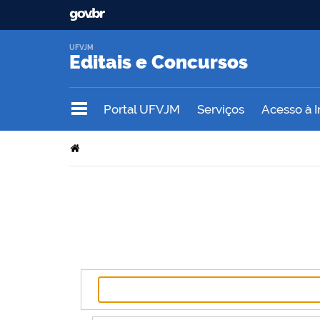
UFVJM
Editais e Concursos
Portal UFVJM
Serviços
Acesso à 