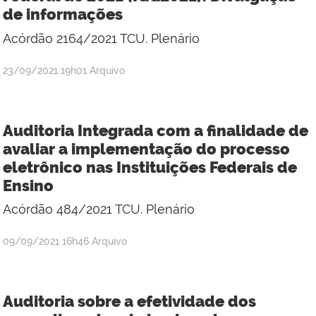
de informações
Acórdão 2164/2021 TCU. Plenário
por
publicado
23/09/2021
19h01
Arquivo
Rúbia
Régia
Oliveira
Auditoria Integrada com a finalidade de
Lemos
avaliar a implementação do processo
eletrônico nas Instituições Federais de
Ensino
Acórdão 484/2021 TCU. Plenário
por
publicado
09/09/2021
16h46
Arquivo
Rúbia
Régia
Oliveira
Auditoria sobre a efetividade dos
Lemos