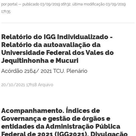
por
portal
—
publicado
03/09/2019 16h32,
última modificação
03/09/2019
17h35
Relatório do IGG Individualizado -
Relatório da autoavaliação da
Universidade Federal dos Vales do
Jequitinhonha e Mucuri
Acórdão 2164/ 2021 TCU. Plenário
por
publicado
20/10/2021
17h18
Arquivo
Rúbia
Régia
Oliveira
Acompanhamento. Índices de
Lemos
Governança e gestão de órgãos e
entidades da Administração Pública
Federal de 2021 (IGG2021). Divulgação