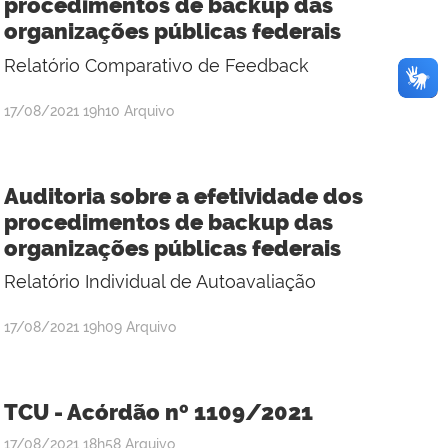
procedimentos de backup das
organizações públicas federais
Relatório Comparativo de Feedback
por
publicado
17/08/2021
19h10
Arquivo
Rúbia
Régia
Oliveira
Auditoria sobre a efetividade dos
Lemos
procedimentos de backup das
organizações públicas federais
Relatório Individual de Autoavaliação
por
publicado
17/08/2021
19h09
Arquivo
Rúbia
Régia
Oliveira
TCU - Acórdão nº 1109/2021
Lemos
por
publicado
17/08/2021
18h58
Arquivo