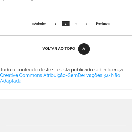
Rúbia
Régia
Oliveira
« Anterior
1
2
3
4
Próximo »
Lemos
VOLTAR AO TOPO
Todo o conteúdo deste site está publicado sob a licença
Creative Commons Atribuição-SemDerivações 3.0 Não
Adaptada
.