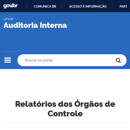
COMUNICA BR
ACESSO À INFORMAÇÃO
PARTI
IR
UFVJM
PARA
Auditoria Interna
O
CONTEÚDO
Buscar no portal
Buscar no portal
Relatórios dos Órgãos de
Controle