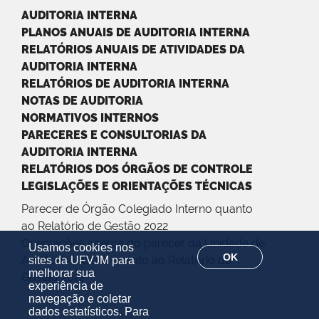
AUDITORIA INTERNA
PLANOS ANUAIS DE AUDITORIA INTERNA
RELATÓRIOS ANUAIS DE ATIVIDADES DA
AUDITORIA INTERNA
RELATÓRIOS DE AUDITORIA INTERNA
NOTAS DE AUDITORIA
NORMATIVOS INTERNOS
PARECERES E CONSULTORIAS DA
AUDITORIA INTERNA
RELATÓRIOS DOS ÓRGÃOS DE CONTROLE
LEGISLAÇÕES E ORIENTAÇÕES TÉCNICAS
Parecer de Órgão Colegiado Interno quanto
ao Relatório de Gestão 2022
Orientações acerca do parecer da Unidade de
Usamos cookies nos
OK
Auditoria Interna quanto ao Relatório de
sites da UFVJM para
melhorar sua
Gestão 2022
experiência de
navegação e coletar
dados estatísticos. Para