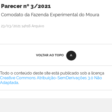
Oliveira
Parecer nº 3/2021
Lemos
Comodato da Fazenda Experimental do Moura
por
publicado
23/03/2021
14h16
Arquivo
Rúbia
Régia
Oliveira
Lemos
VOLTAR AO TOPO
Todo o conteúdo deste site está publicado sob a licença
Creative Commons Atribuição-SemDerivações 3.0 Não
Adaptada
.