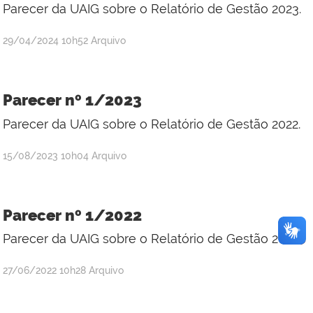
Parecer da UAIG sobre o Relatório de Gestão 2023.
por
publicado
29/04/2024
10h52
Arquivo
Daniel
Medeiros
Parecer nº 1/2023
Parecer da UAIG sobre o Relatório de Gestão 2022.
por
publicado
15/08/2023
10h04
Arquivo
Daniel
Medeiros
Parecer nº 1/2022
Parecer da UAIG sobre o Relatório de Gestão 2021
por
publicado
27/06/2022
10h28
Arquivo
Rúbia
Régia