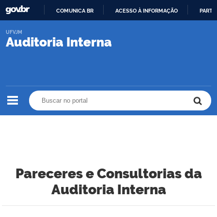
COMUNICA BR
ACESSO À INFORMAÇÃO
PARTI
IR
UFVJM
PARA
Auditoria Interna
O
CONTEÚDO
Buscar no portal
Buscar no portal
Pareceres e Consultorias da
Auditoria Interna