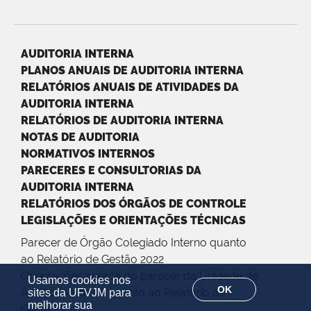
AUDITORIA INTERNA
PLANOS ANUAIS DE AUDITORIA INTERNA
RELATÓRIOS ANUAIS DE ATIVIDADES DA
AUDITORIA INTERNA
RELATÓRIOS DE AUDITORIA INTERNA
NOTAS DE AUDITORIA
NORMATIVOS INTERNOS
PARECERES E CONSULTORIAS DA
AUDITORIA INTERNA
RELATÓRIOS DOS ÓRGÃOS DE CONTROLE
LEGISLAÇÕES E ORIENTAÇÕES TÉCNICAS
Parecer de Órgão Colegiado Interno quanto
ao Relatório de Gestão 2022
Orientações acerca do parecer da Unidade de
Usamos cookies nos
OK
Auditoria Interna quanto ao Relatório de
sites da UFVJM para
melhorar sua
Gestão 2022