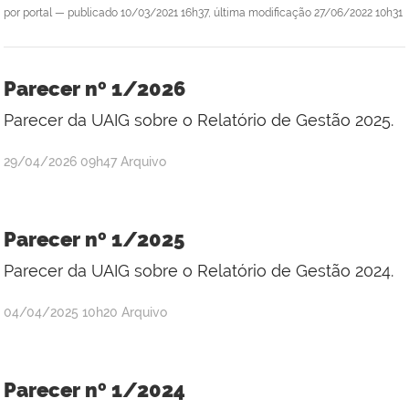
por
portal
—
publicado
10/03/2021 16h37,
última modificação
27/06/2022 10h31
Parecer nº 1/2026
Parecer da UAIG sobre o Relatório de Gestão 2025.
por
publicado
29/04/2026
09h47
Arquivo
Daniel
Medeiros
Parecer nº 1/2025
Parecer da UAIG sobre o Relatório de Gestão 2024.
por
publicado
04/04/2025
10h20
Arquivo
Daniel
Medeiros
Parecer nº 1/2024