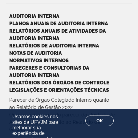
AUDITORIA INTERNA
PLANOS ANUAIS DE AUDITORIA INTERNA
RELATÓRIOS ANUAIS DE ATIVIDADES DA
AUDITORIA INTERNA
RELATÓRIOS DE AUDITORIA INTERNA
NOTAS DE AUDITORIA
NORMATIVOS INTERNOS
PARECERES E CONSULTORIAS DA
AUDITORIA INTERNA
RELATÓRIOS DOS ÓRGÃOS DE CONTROLE
LEGISLAÇÕES E ORIENTAÇÕES TÉCNICAS
Parecer de Órgão Colegiado Interno quanto
ao Relatório de Gestão 2022
Orientações acerca do parecer da Unidade de
Usamos cookies nos
OK
Auditoria Interna quanto ao Relatório de
sites da UFVJM para
melhorar sua
Gestão 2022
experiência de