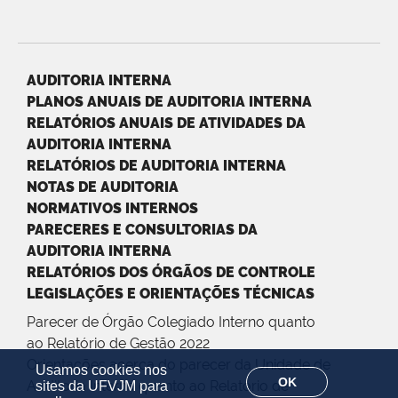
AUDITORIA INTERNA
PLANOS ANUAIS DE AUDITORIA INTERNA
RELATÓRIOS ANUAIS DE ATIVIDADES DA
AUDITORIA INTERNA
RELATÓRIOS DE AUDITORIA INTERNA
NOTAS DE AUDITORIA
NORMATIVOS INTERNOS
PARECERES E CONSULTORIAS DA
AUDITORIA INTERNA
RELATÓRIOS DOS ÓRGÃOS DE CONTROLE
LEGISLAÇÕES E ORIENTAÇÕES TÉCNICAS
Parecer de Órgão Colegiado Interno quanto
ao Relatório de Gestão 2022
Orientações acerca do parecer da Unidade de
Usamos cookies nos
OK
Auditoria Interna quanto ao Relatório de
sites da UFVJM para