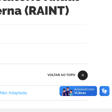
erna (RAINT)
VOLTAR AO TOPO
 Não Adaptada
.