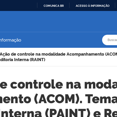
COMUNICA BR
ACESSO À INFORMAÇÃO
IR
PARA
O
CONTEÚDO
Busca
Busca
Informação
Ação de controle na modalidade Acompanhamento (ACOM).
ditoria Interna (RAINT)
e controle na mod
nto (ACOM). Tema:
Interna (PAINT) e R