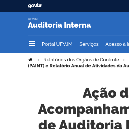
UFVJM
Auditoria Interna
Portal UFVJM
Serviços
Acesso à 
Relatórios dos Órgãos de Controle
(PAINT) e Relatório Anual de Atividades da Au
Ação d
Acompanhame
de Auditoria 