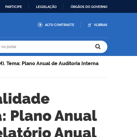
PARTICIPE
LEGISLAÇÃO
ÓRGÃOS DO GOVERNO
ALTO CONTRASTE
VLIBRAS
r no portal
r no portal
 Tema: Plano Anual de Auditoria Interna
alidade
 Plano Anual
elatório Anual