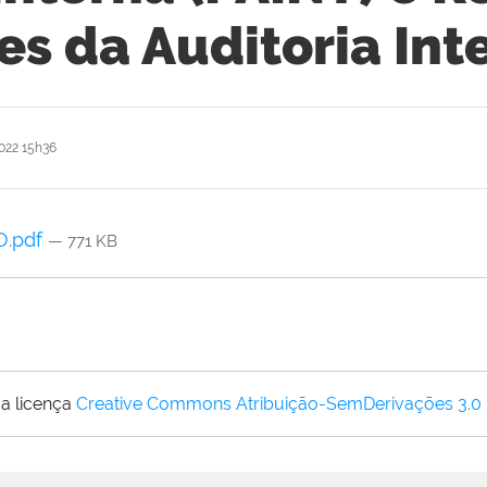
es da Auditoria Int
022 15h36
O.pdf
— 771 KB
a licença
Creative Commons Atribuição-SemDerivações 3.0