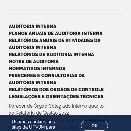
AUDITORIA INTERNA
PLANOS ANUAIS DE AUDITORIA INTERNA
RELATÓRIOS ANUAIS DE ATIVIDADES DA
AUDITORIA INTERNA
RELATÓRIOS DE AUDITORIA INTERNA
NOTAS DE AUDITORIA
NORMATIVOS INTERNOS
PARECERES E CONSULTORIAS DA
AUDITORIA INTERNA
RELATÓRIOS DOS ÓRGÃOS DE CONTROLE
LEGISLAÇÕES E ORIENTAÇÕES TÉCNICAS
Parecer de Órgão Colegiado Interno quanto
ao Relatório de Gestão 2022
Orientações acerca do parecer da Unidade de
Usamos cookies nos
OK
Auditoria Interna quanto ao Relatório de
sites da UFVJM para